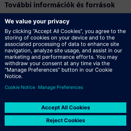
További információk és források
További információk
Esettanulmány: Betolakodók észlelése a Coop Svájcban
Esettanulmány: Csatlakoztatott biztonsági megoldás
Odense számára
Feltételek
Egyik sem