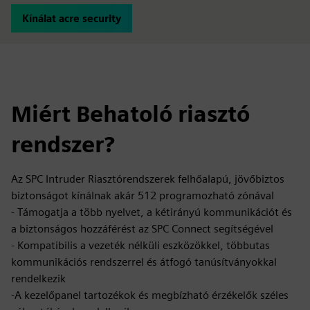
Kínálat acre security
Miért Behatoló riasztó
rendszer?
Az SPC Intruder Riasztórendszerek felhőalapú, jövőbiztos
biztonságot kínálnak akár 512 programozható zónával
- Támogatja a több nyelvet, a kétirányú kommunikációt és
a biztonságos hozzáférést az SPC Connect segítségével
- Kompatibilis a vezeték nélküli eszközökkel, többutas
kommunikációs rendszerrel és átfogó tanúsítványokkal
rendelkezik
-A kezelőpanel tartozékok és megbízható érzékelők széles