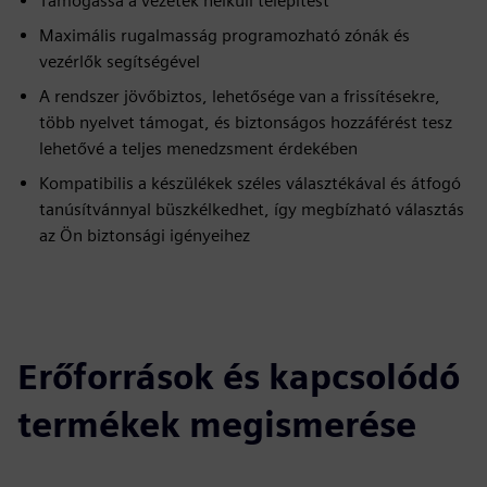
Támogassa a vezeték nélküli telepítést
Maximális rugalmasság programozható zónák és
vezérlők segítségével
A rendszer jövőbiztos, lehetősége van a frissítésekre,
több nyelvet támogat, és biztonságos hozzáférést tesz
lehetővé a teljes menedzsment érdekében
Kompatibilis a készülékek széles választékával és átfogó
tanúsítvánnyal büszkélkedhet, így megbízható választás
az Ön biztonsági igényeihez
Erőforrások és kapcsolódó
termékek megismerése