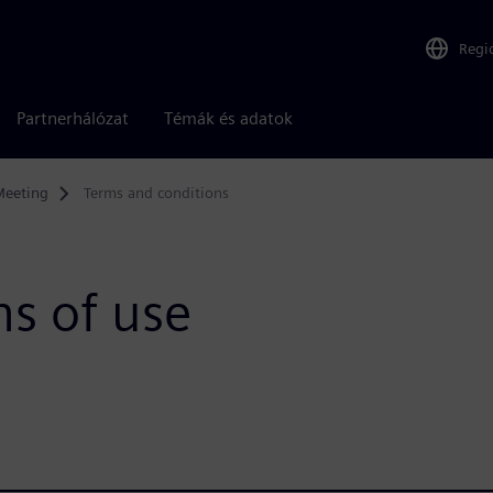
Regi
Partnerhálózat
Témák és adatok
Meeting
Terms and conditions
s of use