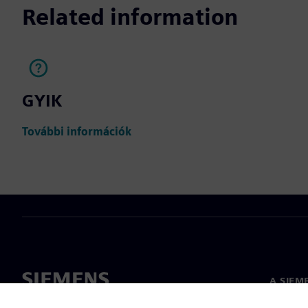
Related information
GYIK
További információk
A SIEM
Rólunk