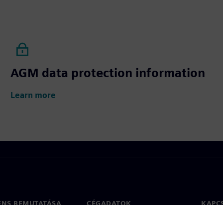
AGM data protection information
Learn more
ENS BEMUTATÁSA
CÉGADATOK
KAPC
Vállalat
Kapcs