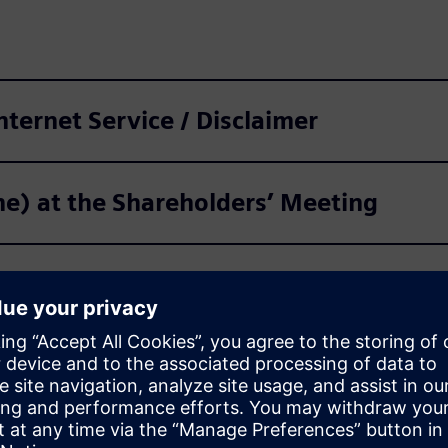
Internet Service / Disclaimer
ine) at the Shareholders’ Meeting
lders' Meeting