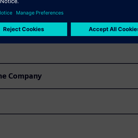
very of invitations to Shareholders' Me
ntities
 the Company
n