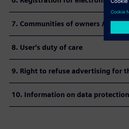
6. Registration for electronic deli
7. Communities of owners / legal e
8. User's duty of care
9. Right to refuse advertising for
10. Information on data protectio