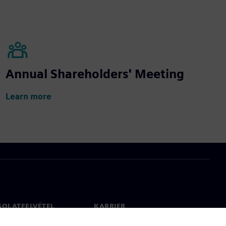
Annual Shareholders' Meeting
Learn more
SOLATFELVÉTEL
KARRIER
olat
Állások és karrier