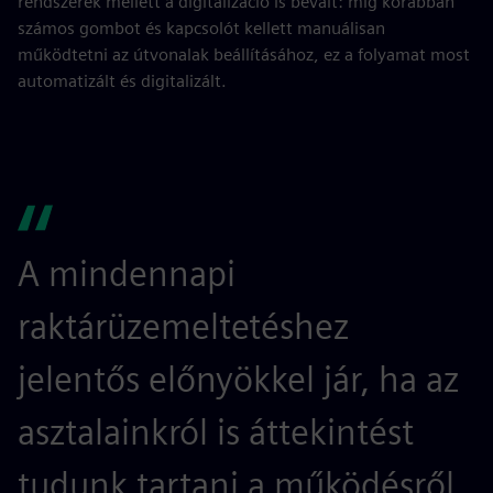
rendszerek mellett a digitalizáció is bevált: míg korábban
számos gombot és kapcsolót kellett manuálisan
működtetni az útvonalak beállításához, ez a folyamat most
automatizált és digitalizált.
A mindennapi
raktárüzemeltetéshez
jelentős előnyökkel jár, ha az
asztalainkról is áttekintést
tudunk tartani a működésről.