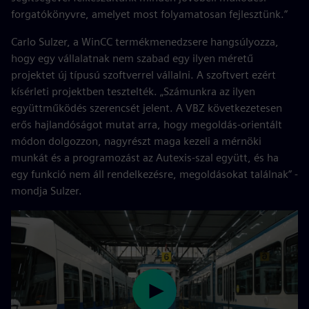
forgatókönyvre, amelyet most folyamatosan fejlesztünk.”
Carlo Sulzer, a WinCC termékmenedzsere hangsúlyozza,
hogy egy vállalatnak nem szabad egy ilyen méretű
projektet új típusú szoftverrel vállalni. A szoftvert ezért
kísérleti projektben tesztelték. „Számunkra az ilyen
együttműködés szerencsét jelent. A VBZ következetesen
erős hajlandóságot mutat arra, hogy megoldás-orientált
módon dolgozzon, nagyrészt maga kezeli a mérnöki
munkát és a programozást az Autexis-szal együtt, és ha
egy funkció nem áll rendelkezésre, megoldásokat találnak” -
mondja Sulzer.
Play