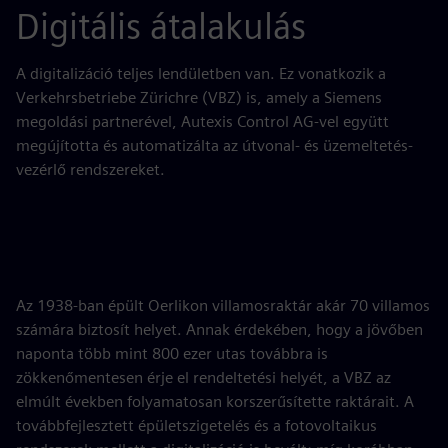
Digitális átalakulás
A digitalizáció teljes lendületben van. Ez vonatkozik a
Verkehrsbetriebe Zürichre (VBZ) is, amely a Siemens
megoldási partnerével, Autexis Control AG-vel együtt
megújította és automatizálta az útvonal- és üzemeltetés-
vezérlő rendszereket.
Az 1938-ban épült Oerlikon villamosraktár akár 70 villamos
számára biztosít helyet. Annak érdekében, hogy a jövőben
naponta több mint 800 ezer utas továbbra is
zökkenőmentesen érje el rendeltetési helyét, a VBZ az
elmúlt években folyamatosan korszerűsítette raktárait. A
továbbfejlesztett épületszigetelés és a fotovoltaikus