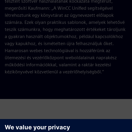
tesztelt szoftver használatának kockázata megtérült,
megerősíti Kaufmann: „A WinCC Unified segítségével
létrehoztunk egy könyvtárat az úgynevezett előlapok
számára. Ezek olyan praktikus sablonok, amelyek lehetővé
teszik számunkra, hogy meghatározott értékeket tároljunk
a gyakran használt objektumokhoz, például kapcsolókhoz
vagy kapukhoz, és ismételten újra felhasználjuk őket.
Hamarosan webes technológiával is hozzáférünk az
ütemezési és vezérlőközpont weboldalainak naprakész
működési információkkal, valamint a raktár kezelési
kézikönyvével közvetlenül a vezérlőhelyiségből.”
Kapcsolat