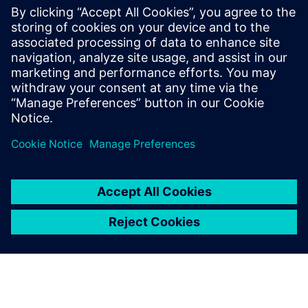
Érdeklődnek a Siemens termékek iránt? További
részletekért vegye fel a kapcsolatot szakértői csapatunkkal.
Telefon: +41 848 822 844
industry.ch@siemens.com