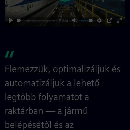
01:32
Play
Mute
Settings
PIP
Enter
fulls
Elemezzük, optimalizáljuk és
automatizáljuk a lehető
legtöbb folyamatot a
raktárban — a jármű
belépésétől és az