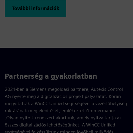
További információk
Partnerség a gyakorlatban
2021-ben a Siemens megoldási partnere, Autexis Control
AG nyerte meg a digitalizációs projekt pályázatát. Korán
megvitatták a WinCC Unified segítségével a vezérlőhelyiség
raktárának megjelenítését, emlékeztet Zimmermann:
„Olyan nyitott rendszert akartunk, amely nyitva tartja az
összes digitalizációs lehetőségünket. A WinCC Unified
segítségével felkészültünk minden jövőbeli működési