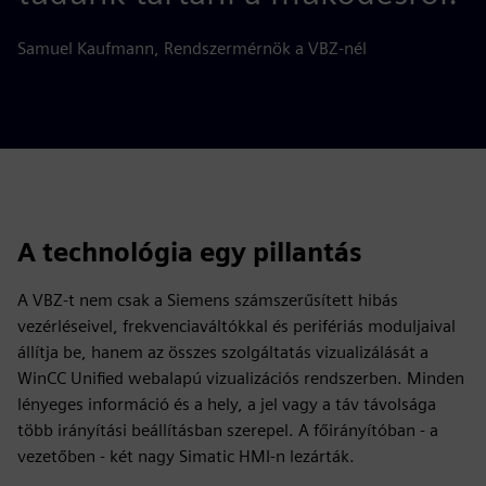
Samuel Kaufmann, Rendszermérnök a VBZ-nél
A technológia egy pillantás
A VBZ-t nem csak a Siemens számszerűsített hibás
vezérléseivel, frekvenciaváltókkal és perifériás moduljaival
állítja be, hanem az összes szolgáltatás vizualizálását a
WinCC Unified webalapú vizualizációs rendszerben. Minden
lényeges információ és a hely, a jel vagy a táv távolsága
több irányítási beállításban szerepel. A főirányítóban - a
vezetőben - két nagy Simatic HMI-n lezárták.