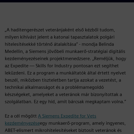
„A haditengerészet veteránjaként első kézből tudom,
milyen kihívást jelent a katonai tapasztalatok polgári
hitelesítésekké történő átalakítása” - mondja Belinda
Medellin, a Siemens jövőbeli munkaerő-stratégiai digitális
kezdeményezéseinek projektmenedzsere. „Reméljük, hogy
az Expedite — Skills for Industry pontosan ezt segíthet
leküzdeni. Ez a program a munkáltatók által értett nyelvet
beszél, miközben tiszteletben tartja azokat a vezetést, a
technikai alkalmasságot és a problémamegoldó
készségeket, amelyeket a veteránok már bizonyítottak a
szolgálatban. Ez egy híd, amit bárcsak megkaptam volna.”
Ez a cél mögött
A Siemens Expedite for Vets
kezdeményezése
egy munkaerő-program, amely ingyenes,
ABET-elismert mikrohitelesítéseket biztosít veteránok és