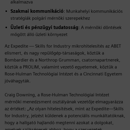
alkalmazva
Szakmai kommunikáció
: Munkahelyi kommunikációs
stratégiák polgári mérnöki szerepekhez
Üzleti és pénzügyi tudatosság
: A mérnöki döntések
mögött álló üzleti környezet
Az Expedite — Skills for Industry mikrohitelesítés az ABET
elismert, és nagy repülőgép-társaságok, köztük a
Bombardier és a Northrop Grumman, csatornapartnerek,
köztük a PROLIM, valamint vezető egyetemek, köztük a
Rose-Hulman Technológiai Intézet és a Cincinnati Egyetem
jóváhagyták.
Craig Downing, a Rose-Hulman Technológiai Intézet
mérnöki menedzsment osztályának vezetője elmagyarázza
az értéket: „Az olyan hitelesítések, mint az Expedite—Skills
for Industry, jelzést küldenek a potenciális munkáltatóknak,
hogy a hallgató hajlandó megtenni azokat a dolgokat,
amelyek szükségesek ahhoz, hogy a szervezetek