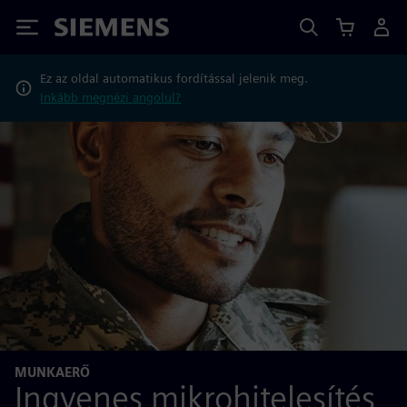
Siemens
Ez az oldal automatikus fordítással jelenik meg.
Inkább megnézi angolul?
MUNKAERŐ
Ingyenes mikrohitelesítés