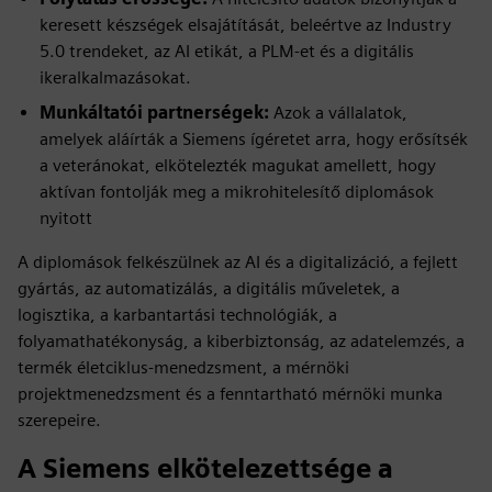
keresett készségek elsajátítását, beleértve az Industry
5.0 trendeket, az AI etikát, a PLM-et és a digitális
ikeralkalmazásokat.
Munkáltatói partnerségek:
Azok a vállalatok,
amelyek aláírták a Siemens ígéretet arra, hogy erősítsék
a veteránokat, elkötelezték magukat amellett, hogy
aktívan fontolják meg a mikrohitelesítő diplomások
nyitott
A diplomások felkészülnek az AI és a digitalizáció, a fejlett
gyártás, az automatizálás, a digitális műveletek, a
logisztika, a karbantartási technológiák, a
folyamathatékonyság, a kiberbiztonság, az adatelemzés, a
termék életciklus-menedzsment, a mérnöki
projektmenedzsment és a fenntartható mérnöki munka
szerepeire.
A Siemens elkötelezettsége a