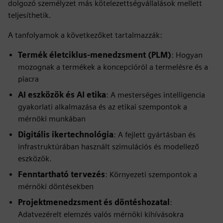
dolgozó személyzet más kötelezettségvállalások mellett
teljesíthetik.
A tanfolyamok a következőket tartalmazzák:
Termék életciklus-menedzsment (PLM)
: Hogyan
mozognak a termékek a koncepcióról a termelésre és a
piacra
AI eszközök és AI etika
: A mesterséges intelligencia
gyakorlati alkalmazása és az etikai szempontok a
mérnöki munkában
Digitális ikertechnológia
: A fejlett gyártásban és
infrastruktúrában használt szimulációs és modellező
eszközök.
Fenntartható tervezés
: Környezeti szempontok a
mérnöki döntésekben
Projektmenedzsment és döntéshozatal
:
Adatvezérelt elemzés valós mérnöki kihívásokra