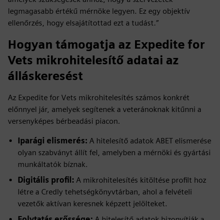
legmagasabb értékű mérnöke legyen. Ez egy objektív
ellenőrzés, hogy elsajátítottad ezt a tudást.”
Hogyan támogatja az Expedite for
Vets mikrohitelesítő adatai az
álláskeresést
Az Expedite for Vets mikrohitelesítés számos konkrét
előnnyel jár, amelyek segítenek a veteránoknak kitűnni a
versenyképes bérbeadási piacon.
Iparági elismerés:
A hitelesítő adatok ABET elismerése
olyan szabványt állít fel, amelyben a mérnöki és gyártási
munkáltatók bíznak.
Digitális profil:
A mikrohitelesítés kitöltése profilt hoz
létre a Credly tehetségkönyvtárban, ahol a felvételi
vezetők aktívan keresnek képzett jelölteket.
Folytatás erőssége:
A hitelesítő adatok bizonyítják a