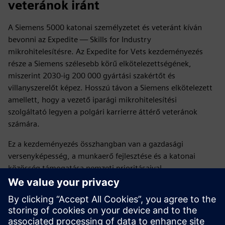
veteránok iránt
A Siemens 5000 katonai személyzetet és veteránt kíván
bevonni az Expedite — Skills for Industry
mikrohitelesítésre. Az Expedite for Vets kezdeményezés
része a Siemens szélesebb körű elkötelezettségének,
miszerint 2030-ig 200 000 gyártási szakértőt és
villanyszerelőt képez. Hosszú távon a Siemens elkötelezett
amellett, hogy a vezető iparági mikrohitelesítési
szolgáltató legyen a polgári karrierre áttérő veteránok
számára.
Ez a kezdeményezés összhangban van a gazdasági
versenyképesség, a munkaerő fejlesztése és a katonai
közösség támogatása nemzeti prioritásaival.
Szolgálata felkészítette Önt a vezetésre. Hadd készítjük fel
Önt a következő küldetésre.
Tudjon meg többet az Expedite for Vets mikrohitelesítési