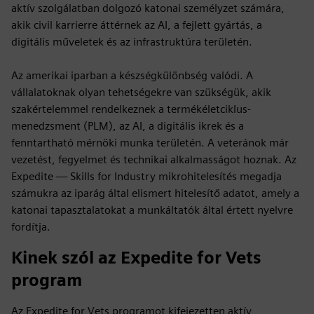
aktív szolgálatban dolgozó katonai személyzet számára,
akik civil karrierre áttérnek az AI, a fejlett gyártás, a
digitális műveletek és az infrastruktúra területén.
Az amerikai iparban a készségkülönbség valódi. A
vállalatoknak olyan tehetségekre van szükségük, akik
szakértelemmel rendelkeznek a termékéletciklus-
menedzsment (PLM), az AI, a digitális ikrek és a
fenntartható mérnöki munka területén. A veteránok már
vezetést, fegyelmet és technikai alkalmasságot hoznak. Az
Expedite — Skills for Industry mikrohitelesítés megadja
számukra az iparág által elismert hitelesítő adatot, amely a
katonai tapasztalatokat a munkáltatók által értett nyelvre
fordítja.
Kinek szól az Expedite for Vets
program
Az Expedite for Vets programot kifejezetten aktív