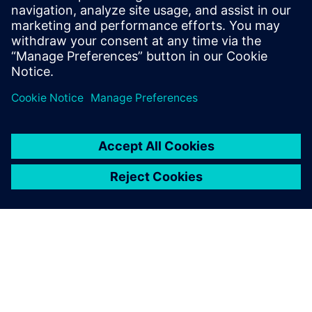
programról, és iratkozzon be még ma →
Megjelenés dátuma: 2026. június 2