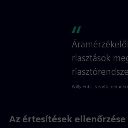
Áramérzékelői
riasztások me
riasztórendsze
Willy Frits , vezető mérnöki
Az értesítések ellenőrzése