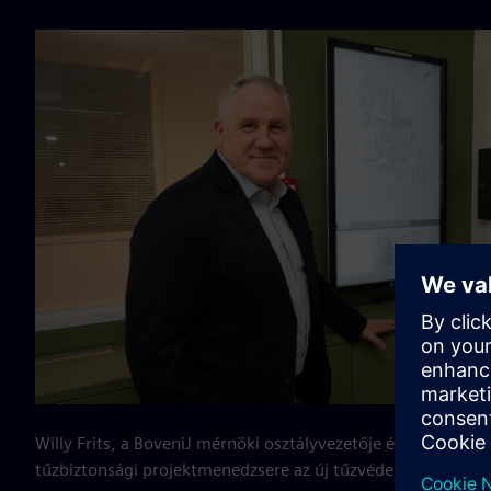
Willy Frits, a BoveniJ mérnöki osztályvezetője és Eric Hend
tűzbiztonsági projektmenedzsere az új tűzvédelmi rendszer 