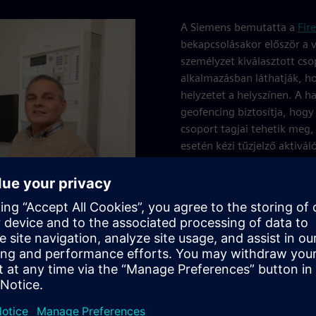
A Siemens bemutatta a
Fir
bekapcsolásakor először a v
személyzet kiválasztott cso
alkalmazásban láthatják, ho
helyzetet a helyszínen. A h
geofencing biztosítja, hogy
csoport tagjai tehetik meg, 
esetén kézi tűzjelző aktivál
hívják, és szükség esetén m
együttműködve minimalizálj
személyzetünk számára, hog
összpontosítsanak” - mondja
A Siemens figyelemmel kísér
észleli a háttérben lévő r
észleltek. Ha az érzékelő kö
rikman, a Siemens
megvizsgálják. „Régebben s
előtt.
lévő gőz miatt, vagy amiko