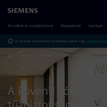
Siemens
Termékek és szolgáltatások
Megoldások
Iparágak
Ez az oldal automatikus fordítással jelenik meg.
Inkább megné
Vállalat
Részletek
Sikertörténetek
Tűzbiztons
Home
A BoveniJ kórház int
tűzbiztonsági rends