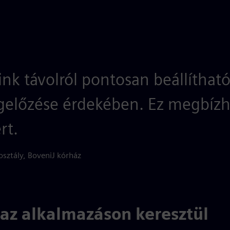
nk távolról pontosan beállíthat
gelőzése érdekében. Ez megbízh
rt.
 osztály, BoveniJ kórház
 az alkalmazáson keresztül