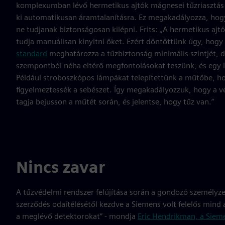
komplexumban lévő hermetikus ajtók mágnesei tűzriasztá
ki automatikusan áramtalanításra. Ez megakadályozza, hog
ne tudjanak biztonságosan kilépni. Frits: „A hermetikus aj
tudja manuálisan kinyitni őket. Ezért döntöttünk úgy, hogy
standard
meghatározza a tűzbiztonság minimális szintjét, 
szempontból néha eltérő megfontolásokat teszünk, és egy 
Például stroboszkópos lámpákat telepítettünk a műtőbe, ho
figyelmeztessék a sebészet. Így megakadályozzuk, hogy a vé
tagja bejusson a műtét során, és jelentse, hogy tűz van.”
Nincs zavar
A tűzvédelmi rendszer felújítása során a gondozó személyze
szerződés odaítélésétől kezdve a Siemens volt felelős mind a
a meglévő detektorokat” - mondja
Eric Hendrikman, a Siem