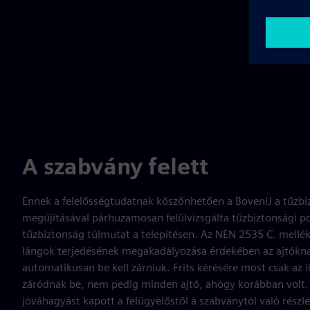
A szabvány felett
Ennek a felelősségtudatnak köszönhetően a BoveniJ a tűzbi
megújításával párhuzamosan felülvizsgálta tűzbiztonsági poli
tűzbiztonság túlmutat a telepítésen. Az NEN 2535 C. mellékle
lángok terjedésének megakadályozása érdekében az ajtókna
automatikusan be kell zárniuk. Frits kérésére most csak az il
záródnak be, nem pedig minden ajtó, ahogy korábban volt. 
jóváhagyást kapott a felügyelőstől a szabványtól való részle