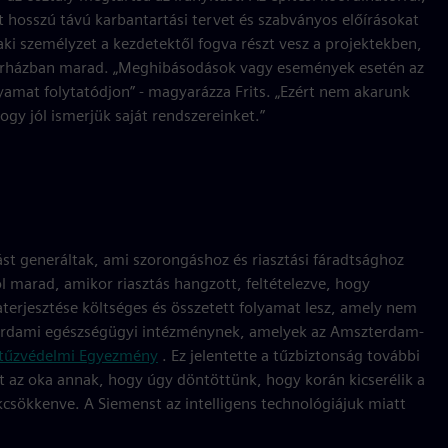
 hosszú távú karbantartási tervet és szabványos előírásokat
ki személyzet a kezdetektől fogva részt vesz a projektekben,
 kórházban marad. „Meghibásodások vagy események esetén az
olyamat folytatódjon” - magyarázza Frits. „Ezért nem akarunk
ogy jól ismerjük saját rendszereinket.”
ást generáltak, ami szorongáshoz és riasztási fáradtsághoz
l marad, amikor riasztás hangzott, feltételezve, hogy
raterjesztése költséges és összetett folyamat lesz, amely nem
szterdami egészségügyi intézménynek, amelyek az Amszterdam-
 tűzvédelmi Egyezmény
. Ez jelentette a tűzbiztonság további
lt az oka annak, hogy úgy döntöttünk, hogy korán kicserélik a
kcsökkenve. A Siemenst az intelligens technológiájuk miatt