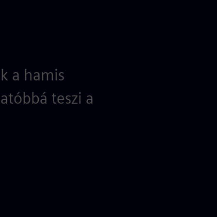
ók a hamis
atóbbá teszi a