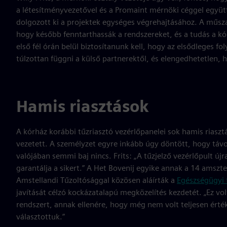
a létesítményvezetővel és a Promaint mérnöki céggel együtt
dolgozott ki a projektek egységes végrehajtásához. A műsza
hogy később fenntarthassák a rendszereket, és a tudás a
első fél órán belül biztosítanunk kell, hogy az elsődleges f
túlzottan függni a külső partnerektől, és elengedhetetlen, h
Hamis riasztások
A kórház korábbi tűzriasztó vezérlőpanelei sok hamis riaszt
vezetett. A személyzet egyre inkább úgy döntött, hogy távo
valójában semmi baj nincs. Frits: „A tűzjelző vezérlőpult új
garantálja a sikert.” A Het Bovenij egyike annak a 14 am
Amstellandi Tűzoltósággal közösen aláírták a
Egészségügyi
javítását célzó kockázatalapú megközelítés kezdetét. „Ez vo
rendszert, annak ellenére, hogy még nem volt teljesen érté
választottuk.”