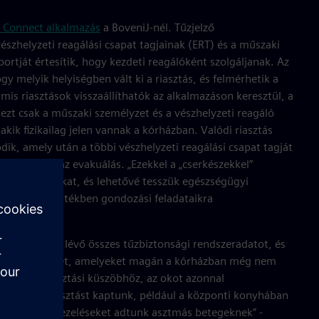
e Connect alkalmazás
a BoveniJ-nél. Tűzjelző
észhelyzeti reagálási csapat tagjainak (ERT) és a műszaki
portját értesítik, hogy kezdeti reagálóként szolgáljanak. Az
gy melyik helyiségben vált ki a riasztás, és felmérhetik a
amis riasztások visszaállíthatók az alkalmazáson keresztül, a
 ezt csak a műszaki személyzet és a vészhelyzeti reagáló
akik fizikailag jelen vannak a kórházban. Valódi riasztás
ódik, amely után a többi vészhelyzeti reagálási csapat tagját
egkezdődik az evakuálás. „Ezekkel a „cserkészekkel”
uk a zavarokat, és lehetővé tesszük egészségügyi
y teljes mértékben gondozási feladataikra
 Frits.
i a felhőben lévő összes tűzbiztonsági rendszeradatot, és
iasztási szinteket, amelyeket magán a kórházban még nem
zel van a riasztási küszöbhöz, az okot azonnal
ok hamis riasztást kaptunk, például a központi konyhában
r porlasztó kezeléseket adtunk asztmás betegeknek” -