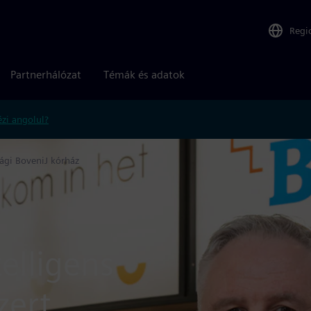
Regi
Partnerhálózat
Témák és adatok
zi angolul?
ági BoveniJ kórház
elligens
zert