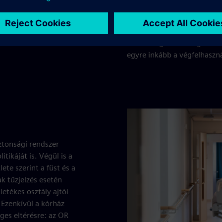
magyarázza Frits. „Az áram
megakadályozása érdekében.
kommunikálunk, hogy tovább
tűzoltóság évente legalább 
egyre inkább a végfelhasznál
ztonsági rendszer
tikáját is. Végül is a
te szerint a füst és a
k tűzjelzés esetén
letékes osztály ajtói
Ezenkívül a kórház
ges eltérésre: az OR