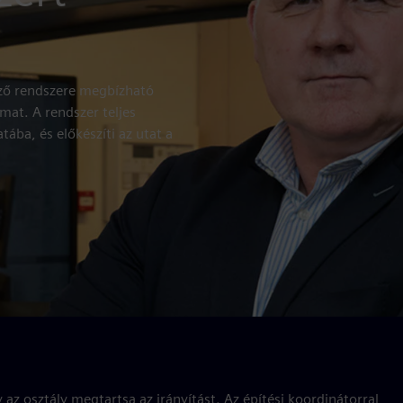
elző rendszere megbízható
lmat. A rendszer teljes
ába, és előkészíti az utat a
y az osztály megtartsa az irányítást. Az építési koordinátorral,