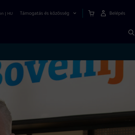
Támogatás és közösség
Belépés
on
|
HU
K
S
s