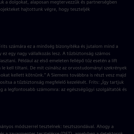
juk a dolgokat, alaposan megtervezzük és partnerségben
rojekteket hajtottunk végre, hogy teszteljék
Frits számára ez a minőség bizonyítéka és jutalom mind a
ez egy nagy vállalkozás lesz. A tűzbiztonság számos
sztani. Például az első emeleten fellépő tűz esetén a lift
 le kell tiltani. De mit csinálsz az orvostudományi szekrények
kat kellett kötnünk.” A Siemens továbbra is részt vesz majd
sítsa a tűzbiztonság megfelelő kezelését. Frits: „Így tartjuk
og a legfontosabb számomra: az egészségügyi szolgáltatók és
mányos módszerrel tesztelnek: tesztszondával. Ahogy a
ttér a zavarmentes tesztelésre (DFT), amelyben a detektorok