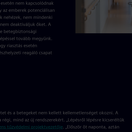
s esetén nem kapcsolódnak
y az emberek potenciálisan
tók nehézek, nem mindenki
 nem deaktiváljuk őket. A
de betegbiztonsági
lépéssel tovább megyünk.
gy riasztás esetén
szhelyzeti reagáló csapat
tet és a betegeket nem kellett kellemetlenséget okozni. A
 régi, mind az új rendszerekért. „Lépésről lépésre kicseréltük
ens tűzvédelmi projektvezetője
. „Először öt naponta, aztán