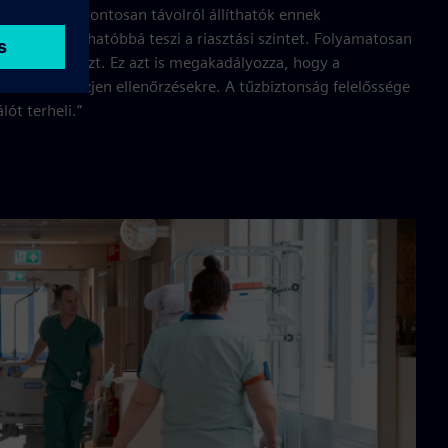
érzékelőink pontosan távolról állíthatók ennek
 Ez megbízhatóbbá teszi a riasztási szintet. Folyamatosan
 javítsuk ezt. Ez azt is megakadályozza, hogy a
kétszer érkezjen ellenőrzésekre. A tűzbiztonság felelőssége
ót terheli.”