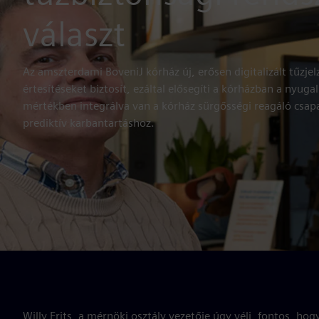
választ
Az amszterdami BoveniJ kórház új, erősen digitalizált tűzj
értesítéseket biztosít, ezáltal elősegíti a kórházban a nyuga
mértékben integrálva van a kórház sürgősségi reagáló csapat
prediktív karbantartáshoz.
Willy Frits, a mérnöki osztály vezetője úgy véli, fontos, hog