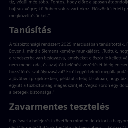
tíz, végül még több. Fontos, hogy előre alaposan átgondol
hajtsuk végre; különben sok zavart okoz. Először kísérleti p
megközelítésünket.”
Tanúsítás
A tűzbiztonsági rendszert 2025 márciusában tanúsították. 
BoveniJ, mind a Siemens kemény munkájáért. „Tudtuk, hogy 
alrendszerbe van beágyazva, amelyeket először le kellett vála
nem mehet oda, és az ajtók belépési vezérlését ideiglenesen
hozzáférés-szabályozásával? Erről egyértelmű megállapodáso
a jövőbeni projektekben, például a felújításokban, hogy bizto
együtt a tűzbiztonság magas szintjét. Végső soron egy dol
a betegek biztonsága.”
Zavarmentes tesztelés
Egy évvel a befejezést követően minden detektort a hagyo
digitális szolgáltatások továbbra is bevezetnek, a kórház á