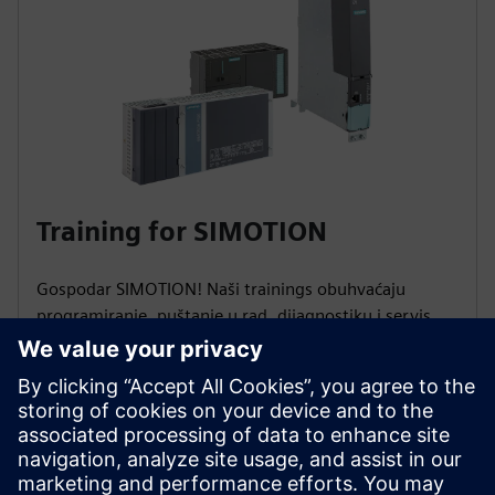
Training for SIMOTION
Gospodar SIMOTION! Naši trainings obuhvaćaju
programiranje, puštanje u rad, dijagnostiku i servis.
Naučite automatizirati proizvodne strojeve, upravljati
pokretanjem osi, programiranjem pokreta i brzo
rješavati greške kako biste maksimizirali dostupnost
postrojenja!