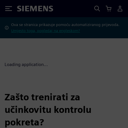
Siemens
Ova se stranica prikazuje pomoću automatiziranog prijevoda.
Umjesto toga, pogledaj na engleskom?
Loading application...
Zašto trenirati za
učinkovitu kontrolu
pokreta?