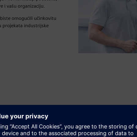
e i vašu organizaciju.
 biste omogućili učinkovitu
 projekata industrijske
Osigurajte i optimizirajte
komunikacijske sustave