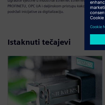
Izgradite vještine u Industrial Ethernet Ethernetu,
PROFINETU, OPC UA i daljinskom pristupu kako biste
podržali inicijative za digitalizaciju.
Istaknuti tečajevi