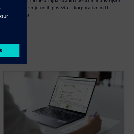
Savladajte principe dizajna žičanih i bežičnih industrijskih
mreža i neprimjetno ih povežite s korporativnim IT
okruženjima.