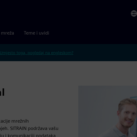
a mreža
Teme i uvidi
Umjesto toga, pogledaj na engleskom?
al
tacije mrežnih
spjeh. SITRAIN podržava vašu
 i komunikaciji podataka,