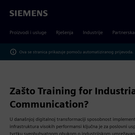
Siemens
Proizvodi i usluge
Rješenja
Industrije
Partnersk
Ova se stranica prikazuje pomoću automatiziranog prijevoda.
Zašto Training for Industri
Communication?
U današnjoj digitalnoj transformaciji sposobnost implemen
infrastruktura visokih performansi ključna je za poslovni u
tvrtku sveobuhvatnom obukom o industrijskom umrežavanju