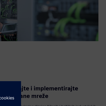
Planirajte i implementirajte
pouzdane mreže