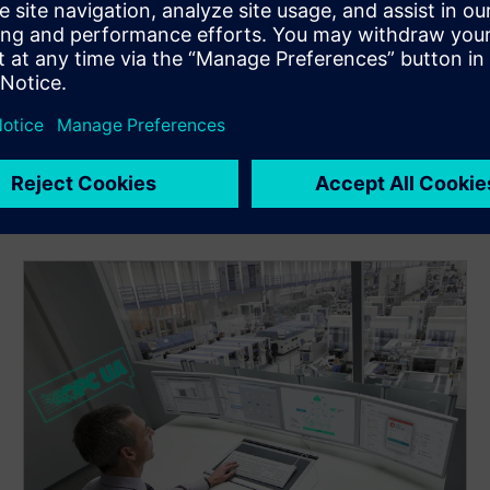
Primijenite koncepte industrijske sigurnosti i dijagnostiku
kako biste zaštitili imovinu i održali visoku dostupnost u
OT mrežama.