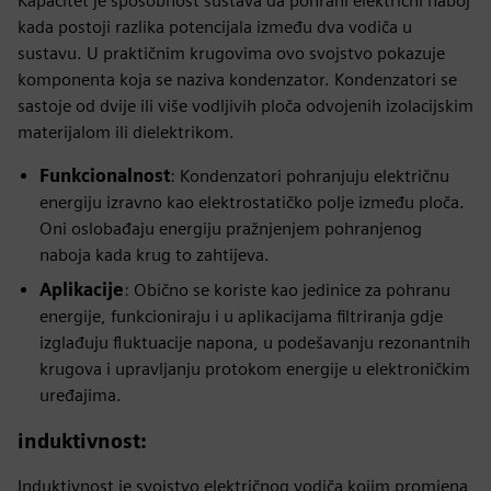
Kapacitet je sposobnost sustava da pohrani električni naboj
kada postoji razlika potencijala između dva vodiča u
sustavu. U praktičnim krugovima ovo svojstvo pokazuje
komponenta koja se naziva kondenzator. Kondenzatori se
sastoje od dvije ili više vodljivih ploča odvojenih izolacijskim
materijalom ili dielektrikom.
Funkcionalnost
: Kondenzatori pohranjuju električnu
energiju izravno kao elektrostatičko polje između ploča.
Oni oslobađaju energiju pražnjenjem pohranjenog
naboja kada krug to zahtijeva.
Aplikacije
: Obično se koriste kao jedinice za pohranu
energije, funkcioniraju i u aplikacijama filtriranja gdje
izglađuju fluktuacije napona, u podešavanju rezonantnih
krugova i upravljanju protokom energije u elektroničkim
uređajima.
induktivnost
:
Induktivnost je svojstvo električnog vodiča kojim promjena