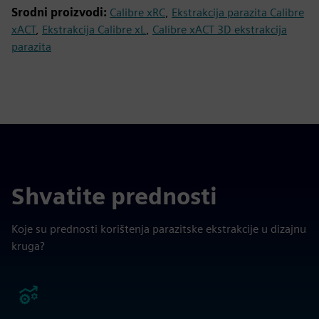
Srodni proizvodi:
Calibre xRC
,
Ekstrakcija parazita Calibre
xACT
,
Ekstrakcija Calibre xL
,
Calibre xACT 3D ekstrakcija
parazita
Shvatite prednosti
Koje su prednosti korištenja parazitske ekstrakcije u dizajnu
kruga?