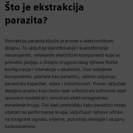
Što je ekstrakcija
parazita?
Ekstrakcija parazita ključni je proces u elektroničkom
dizajnu. To uključuje identificiranje i kvantificiranje
nenamjernih, neidealnih električnih komponenti koje se
prirodno javljaju u dizajnu krugova zbog njihove fizičke
konfiguracije i interakcije s okolinom. Ove neželjene
komponente, poznate kao parazitici, obično uključuju
parazitsku kapacitet, otpor i induktivnost. Proces uključuje
detaljnu analizu koju često rade sofisticirani softverski alati
sposobni modelirati i simulirati elektromagnetsko
ponašanje kruga. Ovi alati predviđaju kako parazitici mogu
utjecati na performanse kruga, uključujući njihove učinke
na integritet signala, vrijeme, potrošnju energije i ukupnu
funkcionalnost.