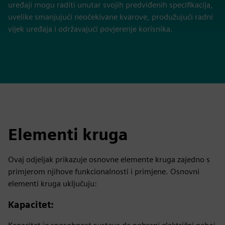
uređaji mogu raditi unutar svojih predviđenih specifikacija,
uvelike smanjujući neočekivane kvarove, produžujući radni
vijek uređaja i održavajući povjerenje korisnika.
Elementi kruga
Ovaj odjeljak prikazuje osnovne elemente kruga zajedno s
primjerom njihove funkcionalnosti i primjene. Osnovni
elementi kruga uključuju:
Kapacitet
: