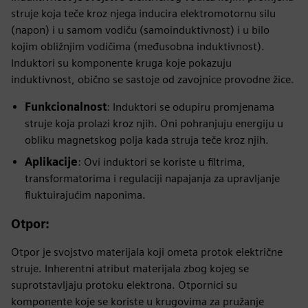
struje koja teče kroz njega inducira elektromotornu silu
(napon) i u samom vodiču (samoinduktivnost) i u bilo
kojim obližnjim vodičima (međusobna induktivnost).
Induktori su komponente kruga koje pokazuju
induktivnost, obično se sastoje od zavojnice provodne žice.
Funkcionalnost
: Induktori se odupiru promjenama
struje koja prolazi kroz njih. Oni pohranjuju energiju u
obliku magnetskog polja kada struja teče kroz njih.
Aplikacije
: Ovi induktori se koriste u filtrima,
transformatorima i regulaciji napajanja za upravljanje
fluktuirajućim naponima.
Otpor
:
Otpor je svojstvo materijala koji ometa protok električne
struje. Inherentni atribut materijala zbog kojeg se
suprotstavljaju protoku elektrona. Otpornici su
komponente koje se koriste u krugovima za pružanje