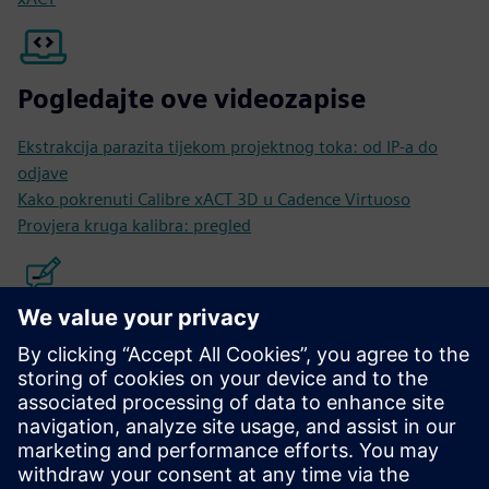
Pogledajte ove videozapise
Ekstrakcija parazita tijekom projektnog toka: od IP-a do
odjave
Kako pokrenuti Calibre xACT 3D u Cadence Virtuoso
Provjera kruga kalibra: pregled
Pročitajte ove blogove
Ovladavanje ekstrakcijom parazita na procesnom čvoru od
3 nm
Razbijanje koda: osiguravanje pouzdanosti i performansi u
dizajnu IC pomoću EM/IR analize
Djeluje li vaša parazitska ekstrakcija u 5G IC dizajnu?