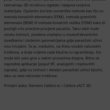
razmatraju 3D strukturu izgleda i njegova svojstva
materijala. Općenito koriste numeričke metode kao što su
metoda konačnih elemenata (FEM), metoda graničnih
elemenata (BEM) ili metoda konačnih razlika (FDM) kako bi
postigli vrlo precizne procjene parazita. Takvi alati nude
visoku točnost, posebno značajnu u visokofrekventnim
izvedbama i složenim geometrijama gdje parazitski učinci
nisu trivijalni. To je, međutim, na štetu visokih računskih
troškova, a dulje vrijeme rada ključna su ograničenja, što
može biti usko grlo u nekim procesima dizajna. Bitno za
napredne aplikacije (poput RF, analognih i mješovitih
signala), gdje su točnost i detaljni parazitski učinci ključni,
iako uz veće računske troškove.
Primjeri alata: Siemens Calibre xL i Calibre xACT 3D.