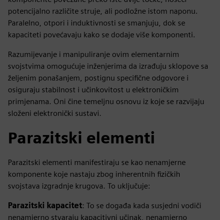
potencijalno različite struje, ali podložne istom naponu.
Paralelno, otpori i induktivnosti se smanjuju, dok se
kapaciteti povećavaju kako se dodaje više komponenti.
Razumijevanje i manipuliranje ovim elementarnim
svojstvima omogućuje inženjerima da izrađuju sklopove sa
željenim ponašanjem, postignu specifične odgovore i
osiguraju stabilnost i učinkovitost u elektroničkim
primjenama. Oni čine temeljnu osnovu iz koje se razvijaju
složeni elektronički sustavi.
Parazitski elementi
Parazitski elementi manifestiraju se kao nenamjerne
komponente koje nastaju zbog inherentnih fizičkih
svojstava izgradnje krugova. To uključuje:
Parazitski kapacitet
: To se događa kada susjedni vodiči
nenamjerno stvaraju kapacitivni učinak, nenamjerno