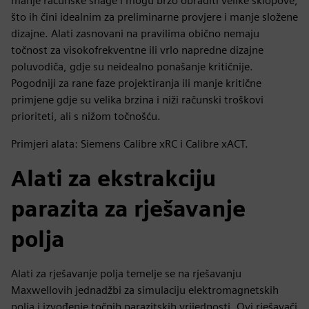
manje računske snage i mogu brzo obraditi velike sklopove,
što ih čini idealnim za preliminarne provjere i manje složene
dizajne. Alati zasnovani na pravilima obično nemaju
točnost za visokofrekventne ili vrlo napredne dizajne
poluvodiča, gdje su neidealno ponašanje kritičnije.
Pogodniji za rane faze projektiranja ili manje kritične
primjene gdje su velika brzina i niži računski troškovi
prioriteti, ali s nižom točnošću.
Primjeri alata: Siemens Calibre xRC i Calibre xACT.
Alati za ekstrakciju
parazita za rješavanje
polja
Alati za rješavanje polja temelje se na rješavanju
Maxwellovih jednadžbi za simulaciju elektromagnetskih
polja i izvođenje točnih parazitskih vrijednosti. Ovi rješavači