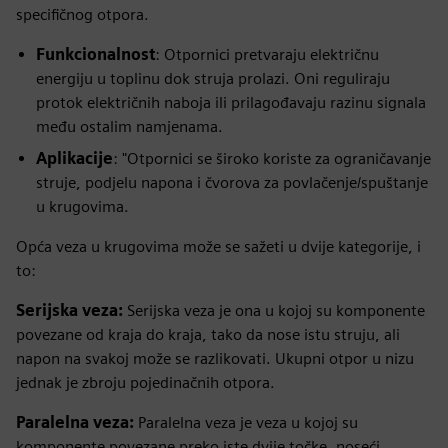
specifičnog otpora.
Funkcionalnost
: Otpornici pretvaraju električnu
energiju u toplinu dok struja prolazi. Oni reguliraju
protok električnih naboja ili prilagođavaju razinu signala
među ostalim namjenama.
Aplikacije
: "Otpornici se široko koriste za ograničavanje
struje, podjelu napona i čvorova za povlačenje/spuštanje
u krugovima.
Opća veza u krugovima može se sažeti u dvije kategorije, i
to:
Serijska veza:
Serijska veza je ona u kojoj su komponente
povezane od kraja do kraja, tako da nose istu struju, ali
napon na svakoj može se razlikovati. Ukupni otpor u nizu
jednak je zbroju pojedinačnih otpora.
Paralelna veza:
Paralelna veza je veza u kojoj su
komponente povezane preko iste dvije točke, noseći