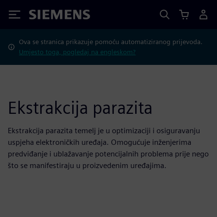
Siemens
Ova se stranica prikazuje pomoću automatiziranog prijevoda.
Umjesto toga, pogledaj na engleskom?
Ekstrakcija parazita
Ekstrakcija parazita temelj je u optimizaciji i osiguravanju
uspjeha elektroničkih uređaja. Omogućuje inženjerima
predviđanje i ublažavanje potencijalnih problema prije nego
što se manifestiraju u proizvedenim uređajima.