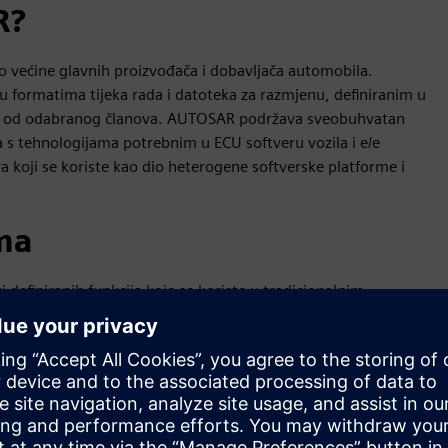
R?
 većine glavnih proizvođača i dobavljača automobila.
formatima tijeka rada i datoteka za razmjenu, definiranim u
ni od odabranog članova. AUTOSAR podržava sveobuhvatan
a s tehnologijama potrebnim u ECU softveru vozila i e/e
 koji se koriste kao dio heterogene softverske platforme i
ma
 definiranih funkcija koje se koriste u tradicionalnim
ama. Arhitektura AUTOSAR Classic Platform podržava niz
t i funkcionalnu sigurnost do ASIL D. Može se proširiti na
 aplikacijski kod - C ili C ++ - se generira inženjerstvom
atforma