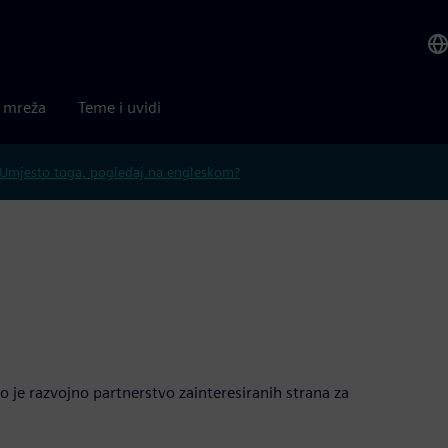
a mreža
Teme i uvidi
Umjesto toga, pogledaj na engleskom?
 je razvojno partnerstvo zainteresiranih strana za