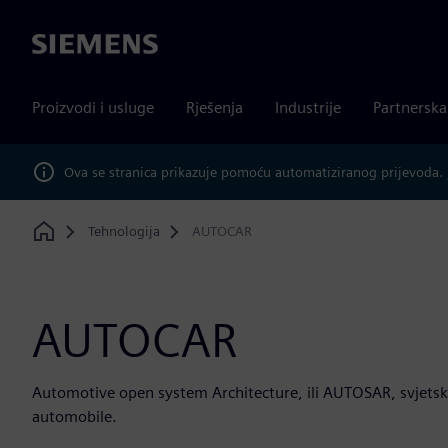
Siemens
Proizvodi i usluge
Rješenja
Industrije
Partnersk
Ova se stranica prikazuje pomoću automatiziranog prijevoda.
Tehnologija
AUTOCAR
Home
AUTOCAR
Automotive open system Architecture, ili AUTOSAR, svjetsko
automobile.