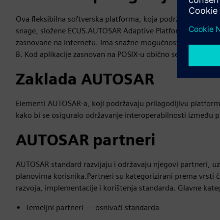
Ova fleksibilna softverska platforma, koja podržava funkcije 
snage, složene ECUS.AUTOSAR Adaptive Platform podržava ko
zasnovane na internetu. Ima snažne mogućnosti kibernetičk
B. Kod aplikacije zasnovan na POSIX-u obično se piše na jezi
Zaklada AUTOSAR
Elementi AUTOSAR-a, koji podržavaju prilagodljivu platform
kako bi se osiguralo održavanje interoperabilnosti između p
AUTOSAR partneri
AUTOSAR standard razvijaju i održavaju njegovi partneri, u
planovima korisnika.Partneri su kategorizirani prema vrsti čl
razvoja, implementacije i korištenja standarda. Glavne kateg
Temeljni partneri — osnivači standarda