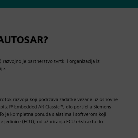
 AUTOSAR?
zvojno je partnerstvo tvrtki i organizacija iz
ije.
 protok razvoja koji podržava zadatke vezane uz osnovne
apital® Embedded AR Classic™, dio portfelja Siemens
To je kompletna ponuda s alatima i softverom koji
e jedinice (ECU), od ažuriranja ECU ekstrakta do