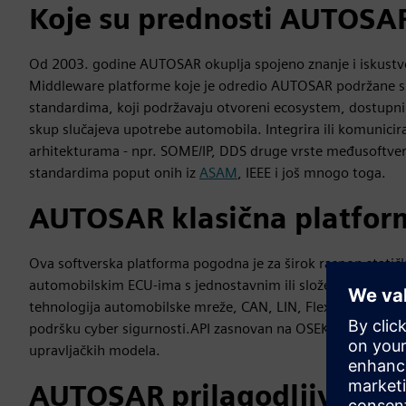
Koje su prednosti AUTOSA
Od 2003. godine AUTOSAR okuplja spojeno znanje i iskustvo
Middleware platforme koje je odredio AUTOSAR podržane su 
standardima, koji podržavaju otvoreni ecosystem, dostup
skup slučajeva upotrebe automobila. Integrira ili komunicir
arhitekturama - npr. SOME/IP, DDS druge vrste međusoftvera
standardima poput onih iz
ASAM
, IEEE i još mnogo toga.
AUTOSAR klasična platfor
Ova softverska platforma pogodna je za širok raspon statički
automobilskim ECU-ima s jednostavnim ili složenim funkcij
tehnologija automobilske mreže, CAN, LIN, FlexRay i Etherne
podršku cyber sigurnosti.API zasnovan na OSEK-u, obično u C,
upravljačkih modela.
AUTOSAR prilagodljiva pl