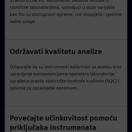
izravno u LIMS-u. Automatski zakažite testove u
različitim laboratorijima, uzimajući u obzir varijable
kao što su dostupnost opreme, rok dospijeća i vještine
radne snage.
Održavati kvalitetu analize
Osigurajte da su instrumenti kalibrirani za analizu kroz
upravljanje kompetencijama operatera laboratorija,
ugrađena pravila statističke kontrole kvalitete (SQC) i
rješenje za upravljanje opremom.
Povećajte učinkovitost pomoću
priključaka instrumenata