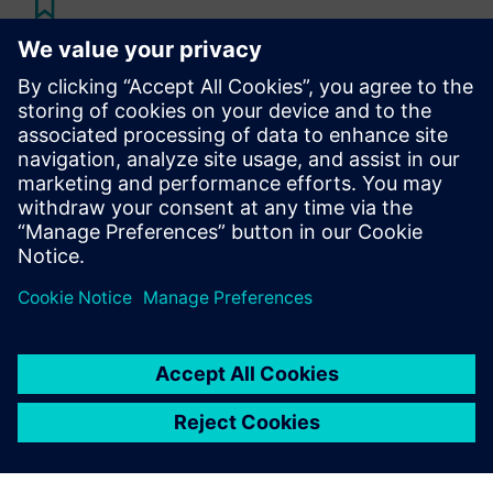
Pročitajte
Studija slučaja
| Korištenje digitalizacije za poboljšanje
održivosti smanjenjem potrošnje papira, tinte i energije
Blog
| Otključavanje digitalne transformacije u CPG-u:
Upravljanje budućnošću inovativnih personaliziranih
proizvoda