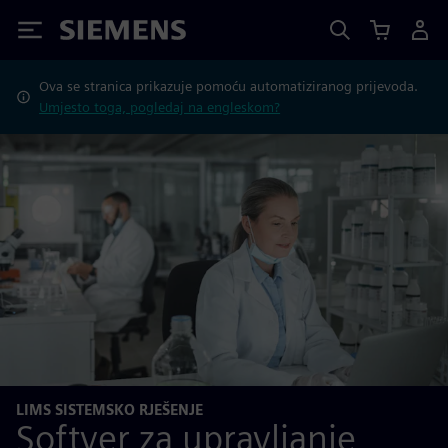
Siemens
Ova se stranica prikazuje pomoću automatiziranog prijevoda.
Umjesto toga, pogledaj na engleskom?
LIMS SISTEMSKO RJEŠENJE
Softver za upravljanje