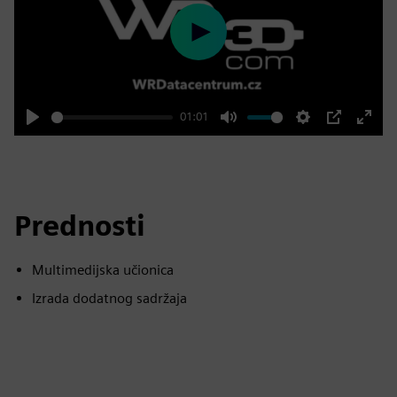
Play
01:01
Play
Mute
Settings
PIP
Enter
fulls
Prednosti
Multimedijska učionica
Izrada dodatnog sadržaja