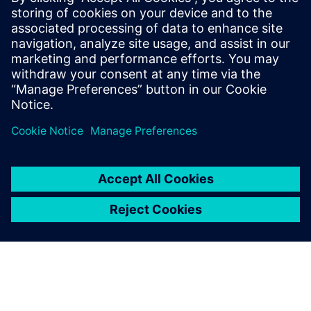
Dodatne informacije i resursi
Obrazovni tečajevi u VR
Preduvjeti