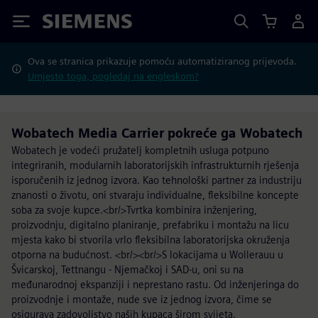
Siemens
Ova se stranica prikazuje pomoću automatiziranog prijevoda.
Umjesto toga, pogledaj na engleskom?
Wobatech Media Carrier pokreće ga Wobatech
Wobatech je vodeći pružatelj kompletnih usluga potpuno
integriranih, modularnih laboratorijskih infrastrukturnih rješenja
isporučenih iz jednog izvora. Kao tehnološki partner za industriju
znanosti o životu, oni stvaraju individualne, fleksibilne koncepte
soba za svoje kupce.<br/>Tvrtka kombinira inženjering,
proizvodnju, digitalno planiranje, prefabriku i montažu na licu
mjesta kako bi stvorila vrlo fleksibilna laboratorijska okruženja
otporna na budućnost. <br/><br/>S lokacijama u Wollerauu u
Švicarskoj, Tettnangu - Njemačkoj i SAD-u, oni su na
međunarodnoj ekspanziji i neprestano rastu. Od inženjeringa do
proizvodnje i montaže, nude sve iz jednog izvora, čime se
osigurava zadovoljstvo naših kupaca širom svijeta.