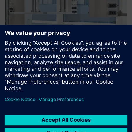
Ergonomski
Individualno postavljanje optimizira ergonomiju na
radnim stanicama.