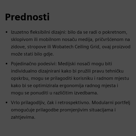
Prednosti
Izuzetno fleksibilni dizajni: bilo da se radi o pokretnom,
sklopivom ili mobilnom nosaču medija, pričvršćenom na
zidove, stropove ili Wobatech Ceiling Grid, ovaj proizvod
može stati bilo gdje.
Pojedinačno podesivi: Medijski nosači mogu biti
individualno dizajnirani kako bi pružili pravu tehničku
opskrbu, mogu se prilagoditi korisniku i radnom mjestu
kako bi se optimizirala ergonomija radnog mjesta i
mogu se ponuditi u različitim izvedbama.
Vrlo prilagodljiv, čak i retrospektivno. Modularni portfelj
omogućuje prilagodbe promjenjivim situacijama i
zahtjevima.