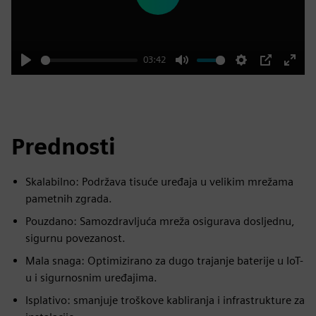
Play
03:42
Play
Mute
Settings
PIP
Enter
fulls
Prednosti
Skalabilno: Podržava tisuće uređaja u velikim mrežama
pametnih zgrada.
Pouzdano: Samozdravljuća mreža osigurava dosljednu,
sigurnu povezanost.
Mala snaga: Optimizirano za dugo trajanje baterije u IoT-
u i sigurnosnim uređajima.
Isplativo: smanjuje troškove kabliranja i infrastrukture za