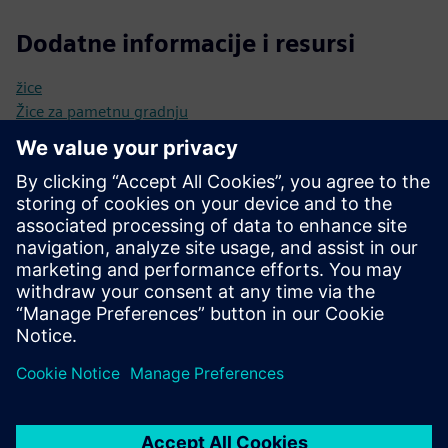
Dodatne informacije i resursi
žice
Žice za pametnu gradnju
Portal za razvojne programere Wirepas
Preduvjeti
Podržano na nordijskim poluvodičima: nRF52832,
nRF52833, nRF52840.
Podržano na Silicon Labs: ERF32xG12, EFR32BG21,
EFR32BG22 i EFR32xG24.