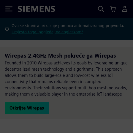
Siemens
Ova se stranica prikazuje pomoću automatiziranog prijevoda.
Umjesto toga, pogledaj na engleskom?
Wirepas 2.4GHz Mesh pokreće ga Wirepas
Founded in 2010 Wirepas achieves its goals by leveraging unique
decentralized mesh technology and algorithms. This approach
allows them to build large-scale and low-cost wireless IoT
connectivity that remains reliable even in complex
environments. Their solutions support multi-hop mesh networks,
making them a valuable player in the enterprise IoT landscape
Otkrijte Wirepas