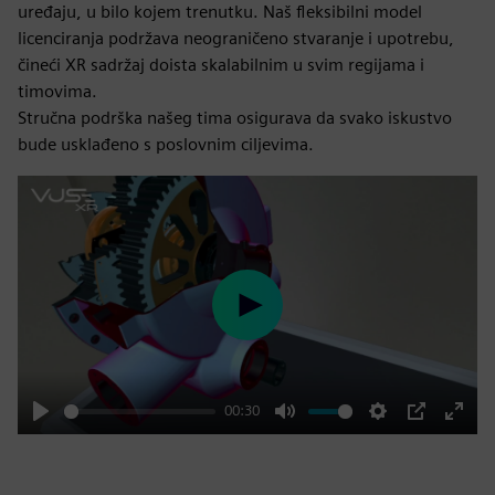
uređaju, u bilo kojem trenutku. Naš fleksibilni model
licenciranja podržava neograničeno stvaranje i upotrebu,
čineći XR sadržaj doista skalabilnim u svim regijama i
timovima.
Stručna podrška našeg tima osigurava da svako iskustvo
bude usklađeno s poslovnim ciljevima.
Play
00:30
Play
Mute
Settings
PIP
Enter
fulls