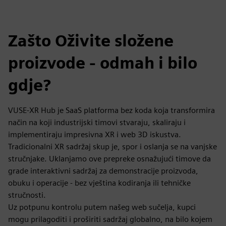
Zašto Oživite složene
proizvode - odmah i bilo
gdje?
VUSE-XR Hub je SaaS platforma bez koda koja transformira
način na koji industrijski timovi stvaraju, skaliraju i
implementiraju impresivna XR i web 3D iskustva.
Tradicionalni XR sadržaj skup je, spor i oslanja se na vanjske
stručnjake. Uklanjamo ove prepreke osnažujući timove da
grade interaktivni sadržaj za demonstracije proizvoda,
obuku i operacije - bez vještina kodiranja ili tehničke
stručnosti.
Uz potpunu kontrolu putem našeg web sučelja, kupci
mogu prilagoditi i proširiti sadržaj globalno, na bilo kojem