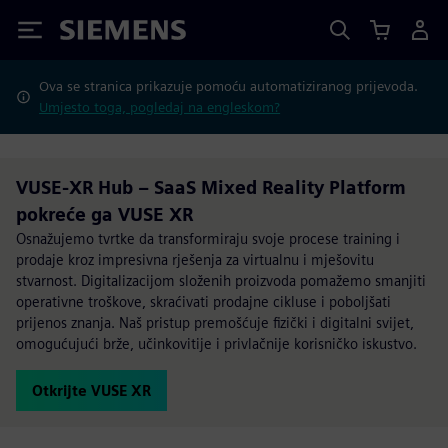
Siemens
Ova se stranica prikazuje pomoću automatiziranog prijevoda.
Umjesto toga, pogledaj na engleskom?
VUSE-XR Hub – SaaS Mixed Reality Platform
pokreće ga VUSE XR
Osnažujemo tvrtke da transformiraju svoje procese training i
prodaje kroz impresivna rješenja za virtualnu i mješovitu
stvarnost. Digitalizacijom složenih proizvoda pomažemo smanjiti
operativne troškove, skraćivati prodajne cikluse i poboljšati
prijenos znanja. Naš pristup premošćuje fizički i digitalni svijet,
omogućujući brže, učinkovitije i privlačnije korisničko iskustvo.
Otkrijte VUSE XR