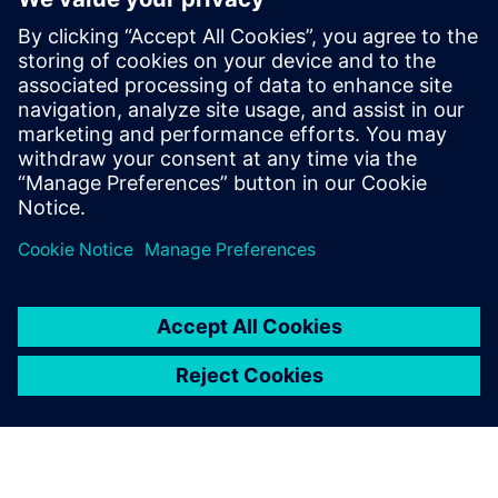
proizvode
Dodatne informacije i resursi
KI Champions Award Baden-Württemberg za VUSE-XR Hub