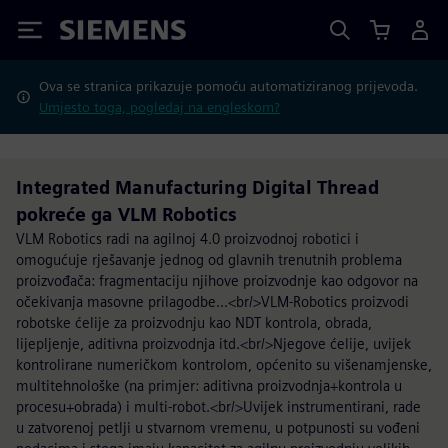
Siemens
Ova se stranica prikazuje pomoću automatiziranog prijevoda.
Umjesto toga, pogledaj na engleskom?
Integrated Manufacturing Digital Thread
pokreće ga VLM Robotics
VLM Robotics radi na agilnoj 4.0 proizvodnoj robotici i
omogućuje rješavanje jednog od glavnih trenutnih problema
proizvođača: fragmentaciju njihove proizvodnje kao odgovor na
očekivanja masovne prilagodbe...<br/>VLM-Robotics proizvodi
robotske ćelije za proizvodnju kao NDT kontrola, obrada,
lijepljenje, aditivna proizvodnja itd.<br/>Njegove ćelije, uvijek
kontrolirane numeričkom kontrolom, općenito su višenamjenske,
multitehnološke (na primjer: aditivna proizvodnja+kontrola u
procesu+obrada) i multi-robot.<br/>Uvijek instrumentirani, rade
u zatvorenoj petlji u stvarnom vremenu, u potpunosti su vođeni