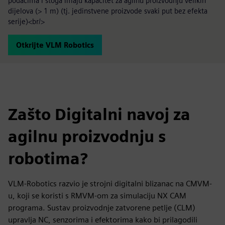
podacima i stoga imaju kapacitet za agilnu proizvodnju velikih
dijelova (> 1 m) (tj. jedinstvene proizvode svaki put bez efekta
serije)<br/>
Otkrijte VLM Robotics
Zašto Digitalni navoj za
agilnu proizvodnju s
robotima?
VLM-Robotics razvio je strojni digitalni blizanac na CMVM-
u, koji se koristi s RMVM-om za simulaciju NX CAM
programa. Sustav proizvodnje zatvorene petlje (CLM)
upravlja NC, senzorima i efektorima kako bi prilagodili