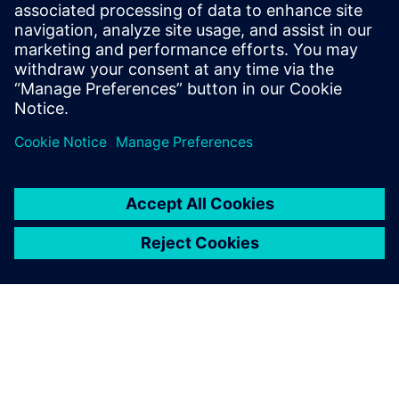
Prezentacija digitalne teme VLM-Robotics
Preduvjeti