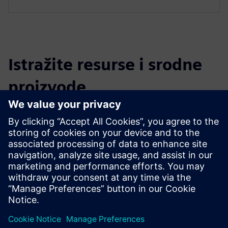
Istražite resurse i srodne
proizvode
Dodatne informacije i resursi
VLM-Robotics EFC ugovor o podršci
Preduvjeti