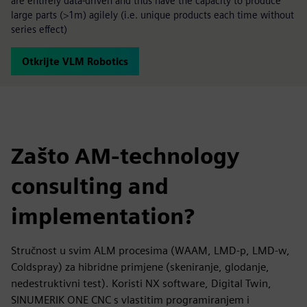
are entirely data-driven and thus have the capacity to produce
large parts (>1m) agilely (i.e. unique products each time without
series effect)
Otkrijte VLM Robotics
Zašto AM-technology
consulting and
implementation?
Stručnost u svim ALM procesima (WAAM, LMD-p, LMD-w,
Coldspray) za hibridne primjene (skeniranje, glodanje,
nedestruktivni test). Koristi NX software, Digital Twin,
SINUMERIK ONE CNC s vlastitim programiranjem i