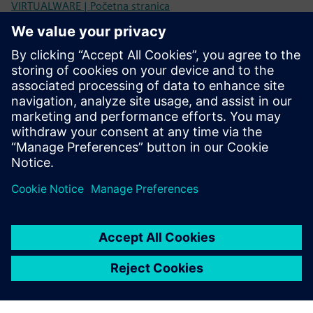
VIRTUALWARE | Početna stranica
Demo
VIROO®
Prijedlog zajedničke vrijednosti virtualnog softvera i
Siemensa
Preduvjeti
Ništa