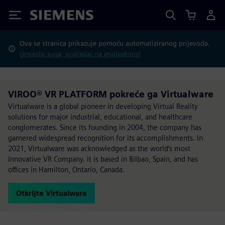
Siemens
Ova se stranica prikazuje pomoću automatiziranog prijevoda.
Umjesto toga, pogledaj na engleskom?
VIROO® VR PLATFORM pokreće ga Virtualware
Virtualware is a global pioneer in developing Virtual Reality
solutions for major industrial, educational, and healthcare
conglomerates. Since its founding in 2004, the company has
garnered widespread recognition for its accomplishments. In
2021, Virtualware was acknowledged as the world’s most
Innovative VR Company. It is based in Bilbao, Spain, and has
offices in Hamilton, Ontario, Canada.
Otkrijte Virtualware