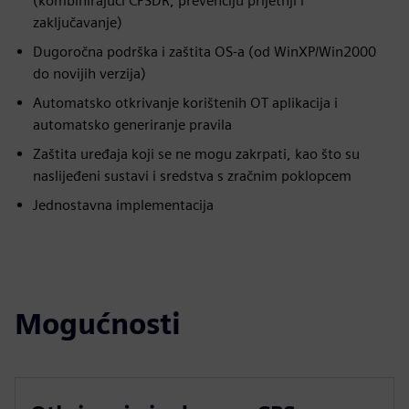
(kombinirajući CPSDR, prevenciju prijetnji i
zaključavanje)
Dugoročna podrška i zaštita OS-a (od WinXP/Win2000
do novijih verzija)
Automatsko otkrivanje korištenih OT aplikacija i
automatsko generiranje pravila
Zaštita uređaja koji se ne mogu zakrpati, kao što su
naslijeđeni sustavi i sredstva s zračnim poklopcem
Jednostavna implementacija
Mogućnosti