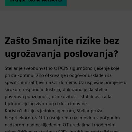
Zašto Smanjite rizike bez
ugrožavanja poslovanja?
Stellar je sveobuhvatno OT/CPS sigurnosno rješenje koje
pruža kontinuirano otkrivanje i odgovor usklađen sa
specifičnim zahtjevima OT domene. Uz uspješne primjene u
širokom rasponu industrija, dokazano je da Stellar
povećava pouzdanost, učinkovitost i stabilnost rada
tijekom cijelog životnog ciklusa imovine.
Koristeći dizajn s jednim agentom, Stellar pruža
besprijekornu zaštitu usmjerenu na imovinu s potpunim
nadzorom nad naslijeđenim OT uređajima i modernim
cyber-fizičkim sustavima (CPS). Intuitivno centralizirano