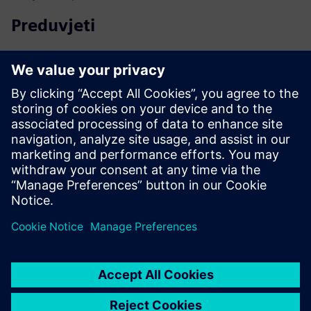
Preduvjeti
Zahtijeva 400 MB+ slobodnog prostora na disku; 1,5 GB za
instalaciju
Minimalno 100—350 MB memorije na temelju korištenih
značajki
Podržava samo Intel/AMD 64-bitne procesore
Treba.Net Framework 3.5 SP1 ili 4.0
Radi na sustavu Windows 2000 do Windows 11, Server
2000—2025