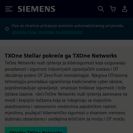
Siemens
Ova se stranica prikazuje pomoću automatiziranog prijevoda.
Umjesto toga, pogledaj na engleskom?
TXOne Stellar pokreće ga TXOne Networks
TxOne Networks nudi rješenja za kibersigurnost koja osiguravaju
pouzdanost i sigurnost industrijskih upravljačkih sustava i OT
okruženja putem OT Zero-Trust metodologije. Njegova OT-izvorna
tehnologija prevladava ograničenja tradicionalne cyber obrane,
pojednostavljuje upravljanje, smanjuje troškove sigurnosti i brže
rješava izazove. <br/>TxOne Networks nudi rješenja zasnovana na
mreži i krajnjim točkama koja se integriraju sa slojevitim
aranžmanima i raznovrsnim sredstvima zajedničkim radnim
mjestima, pružajući kibernetičku sigurnost u stvarnom vremenu
dubinsku obrambenu i uređajima kritičnim za misiju i OT mrežu
Otkrijte TXOne Networks