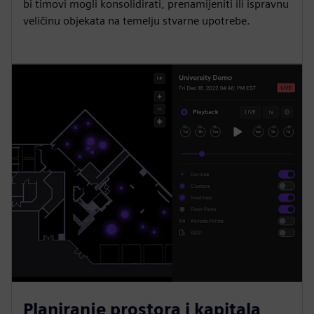
bi timovi mogli konsolidirati, prenamijeniti ili ispravnu
veličinu objekata na temelju stvarne upotrebe.
Planiranje prostora i kapitala