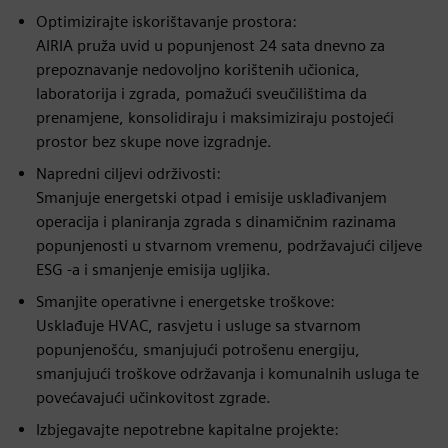
Optimizirajte iskorištavanje prostora:
AIRIA pruža uvid u popunjenost 24 sata dnevno za
prepoznavanje nedovoljno korištenih učionica,
laboratorija i zgrada, pomažući sveučilištima da
prenamjene, konsolidiraju i maksimiziraju postojeći
prostor bez skupe nove izgradnje.
Napredni ciljevi održivosti:
Smanjuje energetski otpad i emisije usklađivanjem
operacija i planiranja zgrada s dinamičnim razinama
popunjenosti u stvarnom vremenu, podržavajući ciljeve
ESG -a i smanjenje emisija ugljika.
Smanjite operativne i energetske troškove:
Usklađuje HVAC, rasvjetu i usluge sa stvarnom
popunjenošću, smanjujući potrošenu energiju,
smanjujući troškove održavanja i komunalnih usluga te
povećavajući učinkovitost zgrade.
Izbjegavajte nepotrebne kapitalne projekte: