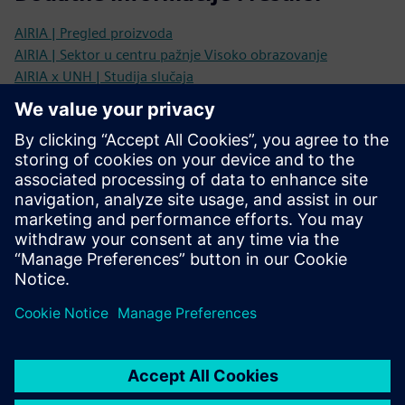
AIRIA | Pregled proizvoda
AIRIA | Sektor u centru pažnje Visoko obrazovanje
AIRIA x UNH | Studija slučaja
AIRIA | Ušteda troškova
Preduvjeti
Čisti tlocrti visoke rezolucije u.PDF ili .CAD.
Informacije o lokaciji WiFi pristupne točke, uključujući x/y
koordinate.
Postavljanje virtualnog stroja (ako je lokalna WiFi mreža).