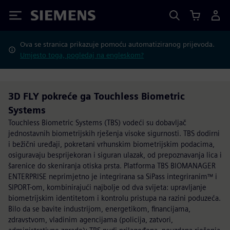
Siemens
Ova se stranica prikazuje pomoću automatiziranog prijevoda.
Umjesto toga, pogledaj na engleskom?
3D FLY pokreće ga Touchless Biometric
Systems
Touchless Biometric Systems (TBS) vodeći su dobavljač
jednostavnih biometrijskih rješenja visoke sigurnosti. TBS dodirni
i bežični uređaji, pokretani vrhunskim biometrijskim podacima,
osiguravaju besprijekoran i siguran ulazak, od prepoznavanja lica i
šarenice do skeniranja otiska prsta. Platforma TBS BIOMANAGER
ENTERPRISE neprimjetno je integrirana sa SiPass integriranim™ i
SIPORT-om, kombinirajući najbolje od dva svijeta: upravljanje
biometrijskim identitetom i kontrolu pristupa na razini poduzeća.
Bilo da se bavite industrijom, energetikom, financijama,
zdravstvom, vladinim agencijama (policija, zatvori,