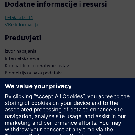
Dodatne informacije i resursi
Letak: 3D FLY
Više informacija
Preduvjeti
Izvor napajanja
Internetska veza
Kompatibilni operativni sustav
Biometrijska baza podataka
Sigurna pohrana podataka
Integracijski APIs
Administratorski pristup
Ažuriranja softvera
Mrežna infrastruktura
Security protokoli
Baza podataka korisnika
Protokoli provjere autentičnosti