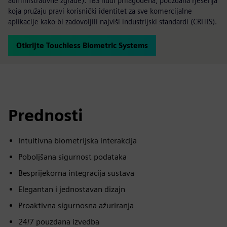
administrativne zgrade): TBS nudi prilagođena, pouzdana rješenja
koja pružaju pravi korisnički identitet za sve komercijalne
aplikacije kako bi zadovoljili najviši industrijski standardi (CRITIS).
Otkrijte Touchless Biometric Systems
Prednosti
Intuitivna biometrijska interakcija
Poboljšana sigurnost podataka
Besprijekorna integracija sustava
Elegantan i jednostavan dizajn
Proaktivna sigurnosna ažuriranja
24/7 pouzdana izvedba