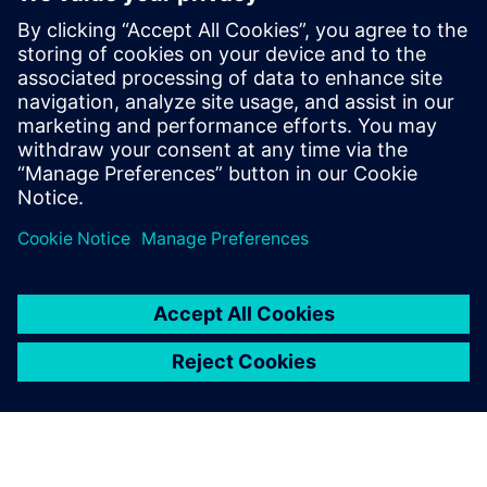
Dodatne informacije i resursi
Više informacija
Preduvjeti
nijedan