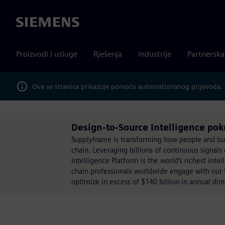
Siemens
Proizvodi i usluge
Rješenja
Industrije
Partnersk
Ova se stranica prikazuje pomoću automatiziranog prijevoda.
Design-to-Source Intelligence po
Supplyframe is transforming how people and busi
chain. Leveraging billions of continuous signals
Intelligence Platform is the world’s richest inte
chain professionals worldwide engage with our 
optimize in excess of $140 billion in annual dir