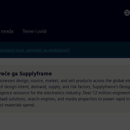
a mreža
Teme i uvidi
Umjesto toga, pogledaj na engleskom?
kreće ga Supplyframe
nesses design, source, market, and sell products across the global el
 of design intent, demand, supply, and risk factors, Supplyframe’s Desi
lligence resource for the electronics industry. Over 12 million enginee
SaaS solutions, search engines, and media properties to power rapid i
ect materials spend.