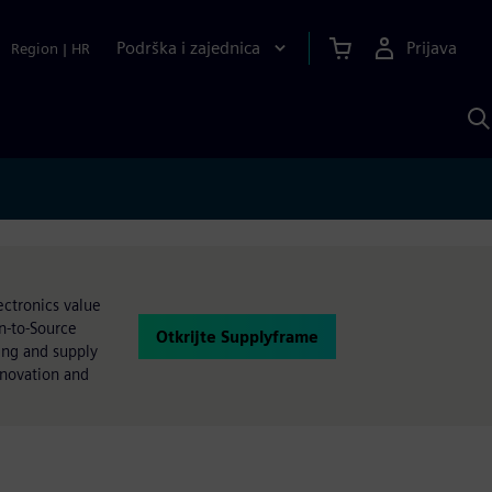
Podrška i zajednica
Prijava
Region
|
HR
P
p
S
ectronics value
gn-to-Source
Otkrijte Supplyframe
ring and supply
nnovation and