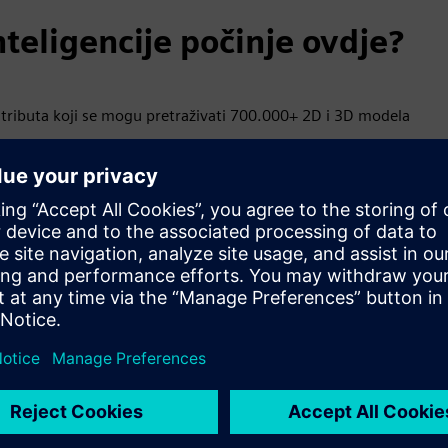
nteligencije počinje ovdje?
atributa koji se mogu pretraživati 700.000+ 2D i 3D modela
dijelove
a; povijesne ponude i druge relevantne informacije za
žavanje rizika