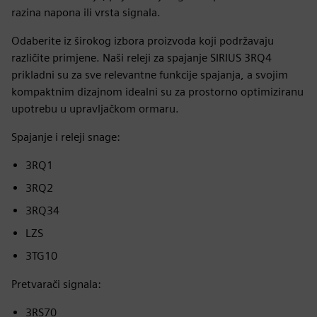
razina napona ili vrsta signala.
Odaberite iz širokog izbora proizvoda koji podržavaju
različite primjene. Naši releji za spajanje SIRIUS 3RQ4
prikladni su za sve relevantne funkcije spajanja, a svojim
kompaktnim dizajnom idealni su za prostorno optimiziranu
upotrebu u upravljačkom ormaru.
Spajanje i releji snage:
3RQ1
3RQ2
3RQ34
LZS
3TG10
Pretvarači signala:
3RS70