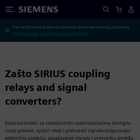
Siemens
Ova se stranica prikazuje pomoću automatiziranog prijevoda.
Umjesto toga, pogledaj na engleskom?
Zašto SIRIUS coupling
relays and signal
converters?
Kada kontroleri sa standardnim ulazima/izlazima dostignu
svoje granice, spojni releji i pretvarači signala osiguravaju
električnu izolaciju, pojačavanje signala i pretvorbu između