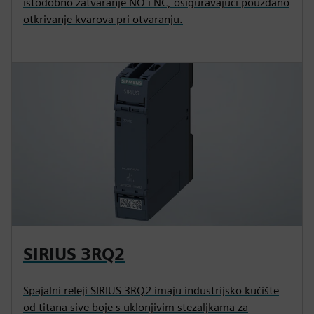
istodobno zatvaranje NO i NC, osiguravajući pouzdano
otkrivanje kvarova pri otvaranju.
SIRIUS 3RQ2
Spajalni releji SIRIUS 3RQ2 imaju industrijsko kućište
od titana sive boje s uklonjivim stezaljkama za