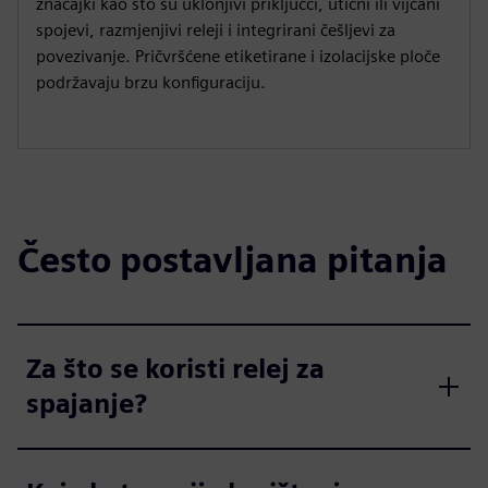
značajki kao što su uklonjivi priključci, utični ili vijčani
spojevi, razmjenjivi releji i integrirani češljevi za
povezivanje. Pričvršćene etiketirane i izolacijske ploče
podržavaju brzu konfiguraciju.
Često postavljana pitanja
Za što se koristi relej za
spajanje?