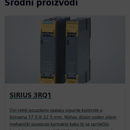
Srodni proizvodi
SIRIUS 3RQ1
Ovi releji pouzdano spajaju sigurne kontrole u
širinama 17,5 ili 22,5 mm. Njihov dizajn vođen silom
mehanički povezuje kontakte kako bi se spriječilo