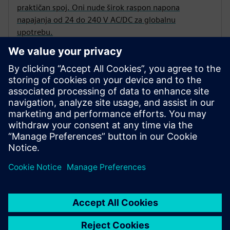
praktičan spoj. Oni nude širok raspon napona
napajanja od 24 do 240 V AC/DC za globalnu
upotrebu.
SIRIUS 3RQ4