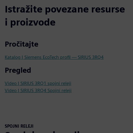
Istražite povezane resurse
i proizvode
Pročitajte
Katalog | Siemens EcoTech profil — SIRIUS 3RQ4
Pregled
Video | SIRIUS 3RQ1 spojni releji
Video | SIRIUS 3RQ4 Spojni releji
SPOJNI RELEJI