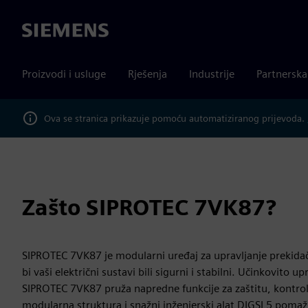
Siemens
Proizvodi i usluge
Rješenja
Industrije
Partnersk
Ova se stranica prikazuje pomoću automatiziranog prijevoda.
Zašto SIPROTEC 7VK87?
SIPROTEC 7VK87 je modularni uređaj za upravljanje prekida
bi vaši električni sustavi bili sigurni i stabilni. Učinkovito 
SIPROTEC 7VK87 pruža napredne funkcije za zaštitu, kontrol
modularna struktura i snažni inženjerski alat DIGSI 5 pomažu