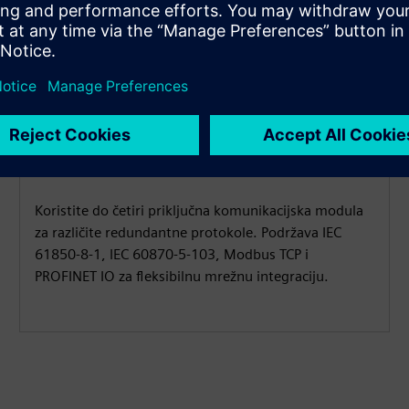
Komunikacijski protokoli
Koristite do četiri priključna komunikacijska modula
za različite redundantne protokole. Podržava IEC
61850-8-1, IEC 60870-5-103, Modbus TCP i
PROFINET IO za fleksibilnu mrežnu integraciju.