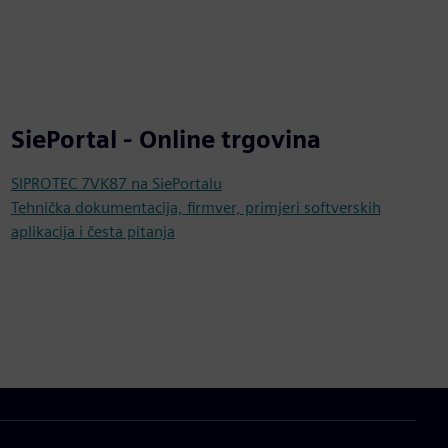
SiePortal - Online trgovina
SIPROTEC 7VK87 na SiePortalu
Tehnička dokumentacija, firmver, primjeri softverskih
aplikacija i česta pitanja