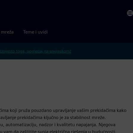
a mreža
Teme i uvidi
Umjesto toga, pogledaj na engleskom?
čima koji pruža pouzdano upravljanje vašim prekidačima kako
upravljanje prekidačima ključno je za stabilnost mreže.
u, automatizaciju, nadzor i kvalitetu napajanja. Njegova
 vam da zaštitite svoja električna rješenja u budućnosti.