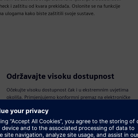
ck i zaštitu od kvara prekidača. Oslonite se na funkcije
a ulogama kako biste zaštitili svoje sustave.
Održavajte visoku dostupnost
Očekujte visoku dostupnost čak i u ekstremnim uvjetima
okoliša. Primjenjujemo konformni premaz na elektroničke
ploče kako bismo ih zaštitili od teških okruženja kako bi
vaša kritična infrastruktura funkcionirala.