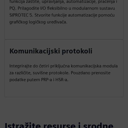
funkcija zaštite, upravljanja, automatizacije, praćenja i
PQ. Prilagodite I/O fleksibilno u modularnom sustavu
SIPROTEC 5. Stvorite funkcije automatizacije pomoću
grafičkog logičkog uređivača.
Komunikacijski protokoli
Integrirajte do četiri priključna komunikacijska modula
za različite, suvišne protokole. Pouzdano prenosite
podatke putem PRP-a i HSR-a.
Istražite resurse i srodne