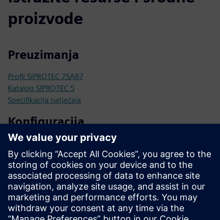
proizvode
Preuzimanja
Profil SIPROTEC 7SA87
Katalog SIPROTEC 5
Specifikacija natječaja
Konfiguracija
SIPROTEC 5 konfigurator
SiePortal - Online trgovina
SIPROTEC 7SA87 na SiePortalu
Tehnička dokumentacija, firmver, primjeri softverskih
aplikacija i česta pitanja