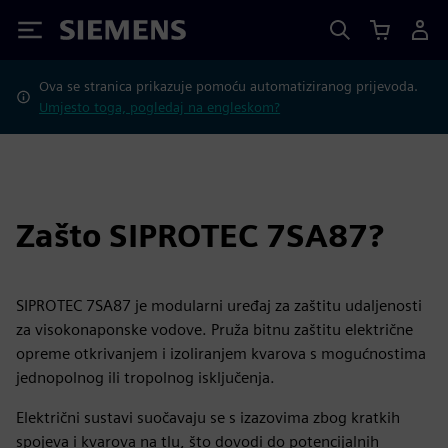
Siemens
Ova se stranica prikazuje pomoću automatiziranog prijevoda.
Umjesto toga, pogledaj na engleskom?
Zašto SIPROTEC 7SA87?
SIPROTEC 7SA87 je modularni uređaj za zaštitu udaljenosti
za visokonaponske vodove. Pruža bitnu zaštitu električne
opreme otkrivanjem i izoliranjem kvarova s mogućnostima
jednopolnog ili tropolnog isključenja.
Električni sustavi suočavaju se s izazovima zbog kratkih
spojeva i kvarova na tlu, što dovodi do potencijalnih