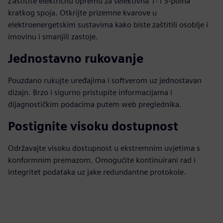
Zaštitite električnu opremu za selektivna 1- i 3-polna
kratkog spoja. Otkrijte prizemne kvarove u
elektroenergetskim sustavima kako biste zaštitili osoblje i
imovinu i smanjili zastoje.
Jednostavno rukovanje
Pouzdano rukujte uređajima i softverom uz jednostavan
dizajn. Brzo i sigurno pristupite informacijama i
dijagnostičkim podacima putem web preglednika.
Postignite visoku dostupnost
Održavajte visoku dostupnost u ekstremnim uvjetima s
konformnim premazom. Omogućite kontinuirani rad i
integritet podataka uz jake redundantne protokole.