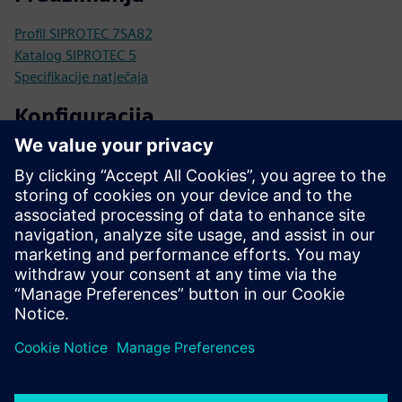
Profil SIPROTEC 7SA82
Katalog SIPROTEC 5
Specifikacije natječaja
Konfiguracija
SIPROTEC 5 konfigurator
SiePortal - Online trgovina
SIPROTEC 7SA82 na SiePortalu
Tehnička dokumentacija, firmver, primjeri softverskih
aplikacija i česta pitanja