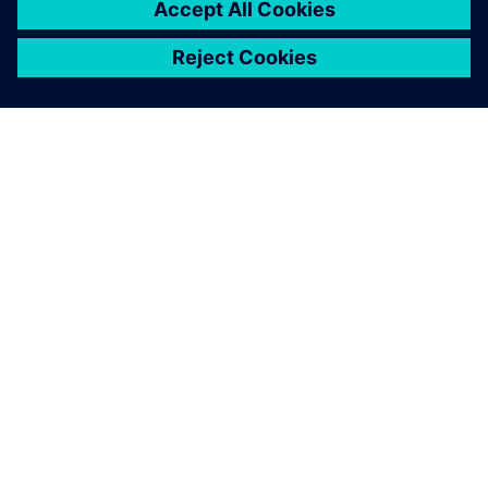
O SIEMENSU
PODACI O TVRTKI
STUPITE U KONTAKT
KARIJERA