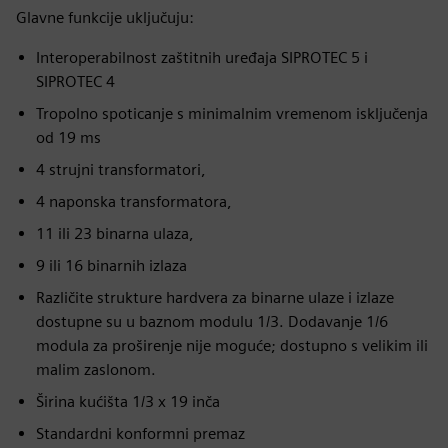
Glavne funkcije uključuju:
Interoperabilnost zaštitnih uređaja SIPROTEC 5 i
SIPROTEC 4
Tropolno spoticanje s minimalnim vremenom isključenja
od 19 ms
4 strujni transformatori,
4 naponska transformatora,
11 ili 23 binarna ulaza,
9 ili 16 binarnih izlaza
Različite strukture hardvera za binarne ulaze i izlaze
dostupne su u baznom modulu 1/3. Dodavanje 1/6
modula za proširenje nije moguće; dostupno s velikim ili
malim zaslonom.
Širina kućišta 1/3 x 19 inča
Standardni konformni premaz