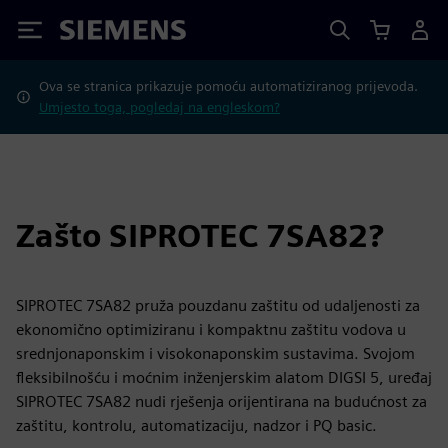
Siemens
Ova se stranica prikazuje pomoću automatiziranog prijevoda.
Umjesto toga, pogledaj na engleskom?
Zašto SIPROTEC 7SA82?
SIPROTEC 7SA82 pruža pouzdanu zaštitu od udaljenosti za
ekonomično optimiziranu i kompaktnu zaštitu vodova u
srednjonaponskim i visokonaponskim sustavima. Svojom
fleksibilnošću i moćnim inženjerskim alatom DIGSI 5, uređaj
SIPROTEC 7SA82 nudi rješenja orijentirana na budućnost za
zaštitu, kontrolu, automatizaciju, nadzor i PQ basic.