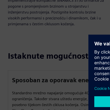
Implementirajte kompaktne SINAMICS S150 ormariće za
pogone s promjenjivom brzinom u strojarstvu i
inženjerstvu postrojenja. Postignite kontrolu brzine
visokih performansi s preciznošću i dinamikom, čak i u
primjenama s čestim ciklusom kočenja.
Istaknute mogućnosti
Sposoban za oporavak energije
Standardno mrežno napajanje omogućuje 4Q rad bez
ograničenja. Također stvara uštedu energije,
posebno tijekom čestih ciklusa kočenja. Osim toga,