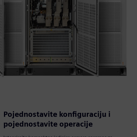
Pojednostavite konfiguraciju i
pojednostavite operacije