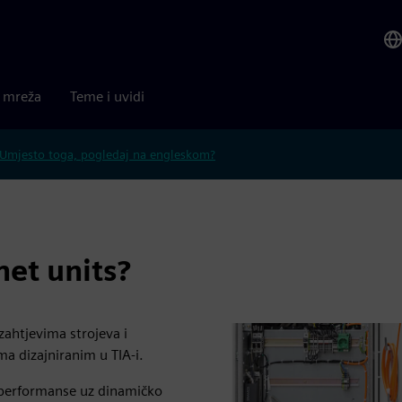
a mreža
Teme i uvidi
Umjesto toga, pogledaj na engleskom?
et units?
ahtjevima strojeva i
ma dizajniranim u TIA-i.
erformanse uz dinamičko