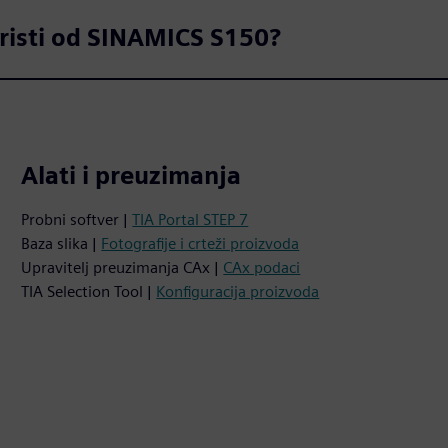
koristi od SINAMICS S150?
Alati i preuzimanja
Probni softver |
TIA Portal STEP 7
Baza slika |
Fotografije i crteži proizvoda
Upravitelj preuzimanja CAx |
CAx podaci
TIA Selection Tool |
Konfiguracija proizvoda