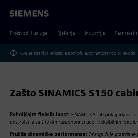
Siemens
Proizvodi i usluge
Rješenja
Industrije
Partnersk
Ova se stranica prikazuje pomoću automatiziranog prijevoda.
Zašto SINAMICS S150 cabin
Poboljšajte fleksibilnost:
SINAMICS S150 prilagođava se z
postrojenja sa širokim rasponom snage i fleksibilnim opcija
Pružite dinamičke performanse:
Omogućuje pouzdane p