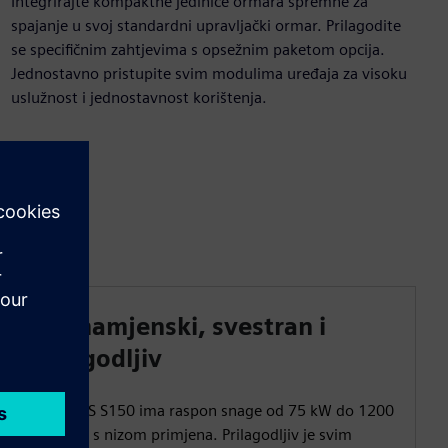
Integrirajte kompaktne jedinice ormara spremne za
spajanje u svoj standardni upravljački ormar. Prilagodite
se specifičnim zahtjevima s opsežnim paketom opcija.
Jednostavno pristupite svim modulima uređaja za visoku
uslužnost i jednostavnost korištenja.
Višenamjenski, svestran i
prilagodljiv
SINAMICS S150 ima raspon snage od 75 kW do 1200
kW i radi s nizom primjena. Prilagodljiv je svim