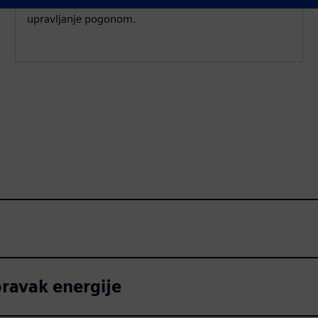
robusnu kvalitetu kontrole za precizno i odzivno
upravljanje pogonom.
ravak energije