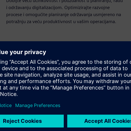
Dobijte veću učinkovitost i pouzdanost u planiranju, radu
i održavanju digitalizacijom. Optimizirajte razvojne
procese i omogućite planiranje održavanja usmjereno na
potražnju za veću produktivnost u vašim operacijama.
Izuzetno dinamičan
SINAMICS S150 pruža beskompromisne performanse
u zahtjevnim primjenama, poput visoko dinamičkih
operacija kočenja. Čak i bez enkodera, postignite