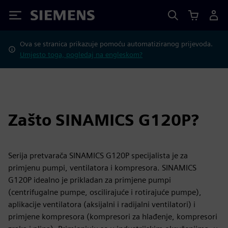
Siemens
Ova se stranica prikazuje pomoću automatiziranog prijevoda.
Umjesto toga, pogledaj na engleskom?
Zašto SINAMICS G120P?
Serija pretvarača SINAMICS G120P specijalista je za
primjenu pumpi, ventilatora i kompresora. SINAMICS
G120P idealno je prikladan za primjene pumpi
(centrifugalne pumpe, oscilirajuće i rotirajuće pumpe),
aplikacije ventilatora (aksijalni i radijalni ventilatori) i
primjene kompresora (kompresori za hlađenje, kompresori