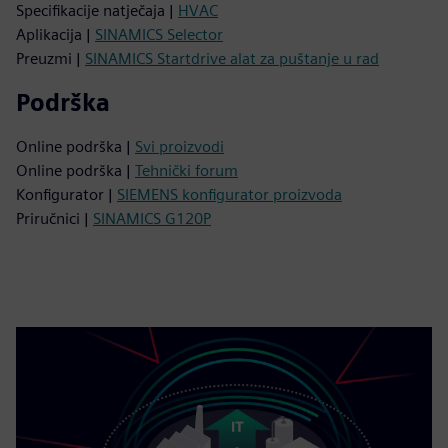
Specifikacije natječaja |
HVAC
Aplikacija |
SINAMICS Selector
Preuzmi |
SINAMICS Startdrive alat za puštanje u rad
Podrška
Online podrška |
Svi proizvodi
Online podrška |
Tehnički forum
Konfigurator |
SIEMENS konfigurator proizvoda
Priručnici |
SINAMICS G120P