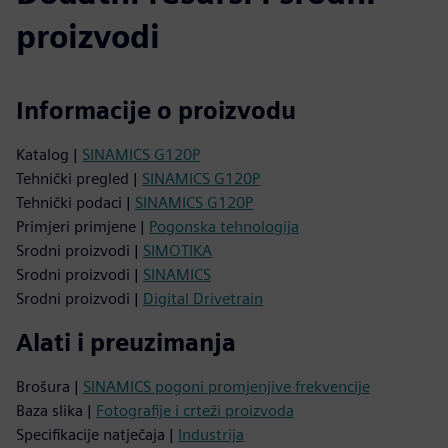
proizvodi
Informacije o proizvodu
Katalog |
SINAMICS G120P
Tehnički pregled |
SINAMICS G120P
Tehnički podaci |
SINAMICS G120P
Primjeri primjene |
Pogonska tehnologija
Srodni proizvodi |
SIMOTIKA
Srodni proizvodi |
SINAMICS
Srodni proizvodi |
Digital Drivetrain
Alati i preuzimanja
Brošura |
SINAMICS pogoni promjenjive frekvencije
Baza slika |
Fotografije i crteži proizvoda
Specifikacije natječaja |
Industrija