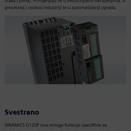
zraka i plina). Primjenjuju se u industrijskim okruženjima, u
procesnoj i vodnoj industriji te u automatizaciji zgrada.
Svestrano
SINAMICS G120P ima mnoge funkcije specifične za