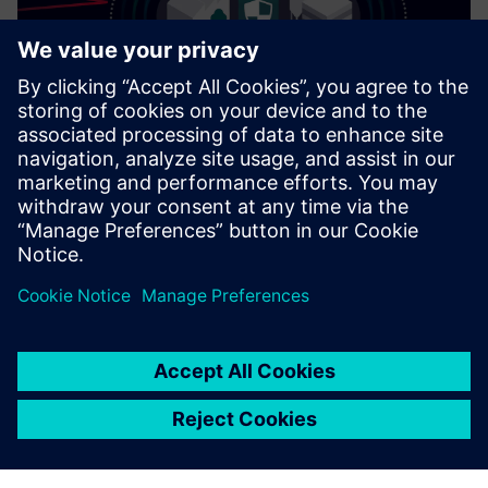
Cybersecurity za industriju
Security informacije
Kako bi se postrojenja, sustavi, strojevi i mreže zaštitili od
kibernetičkih prijetnji, potrebno je implementirati — i
kontinuirano održavati — holistički, najsuvremeniji koncept
industrijske sigurnosti. Siemensovi proizvodi i rješenja čine
samo jedan element takvog koncepta. Za više informacija o
industrijskoj sigurnosti posjetite.
Saznajte više