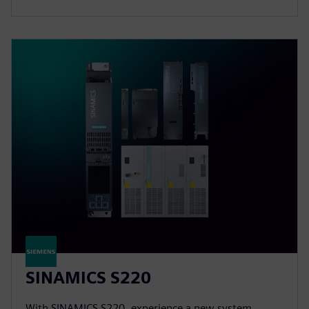
SINAMICS S220
With SINAMICS S220, experience a new system