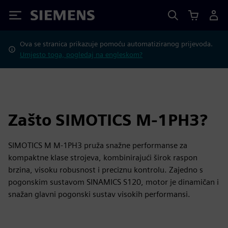
Siemens
Ova se stranica prikazuje pomoću automatiziranog prijevoda.
Umjesto toga, pogledaj na engleskom?
Zašto SIMOTICS M-1PH3?
SIMOTICS M M-1PH3 pruža snažne performanse za
kompaktne klase strojeva, kombinirajući širok raspon
brzina, visoku robusnost i preciznu kontrolu. Zajedno s
pogonskim sustavom SINAMICS S120, motor je dinamičan i
snažan glavni pogonski sustav visokih performansi.