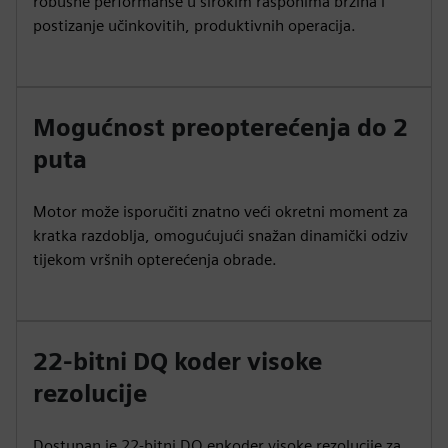
robusne performanse u širokim rasponima brzina i
postizanje učinkovitih, produktivnih operacija.
Mogućnost preopterećenja do 2
puta
Motor može isporučiti znatno veći okretni moment za
kratka razdoblja, omogućujući snažan dinamički odziv
tijekom vršnih opterećenja obrade.
22-bitni DQ koder visoke
rezolucije
Dostupan je 22-bitni DQ enkoder visoke rezolucije za