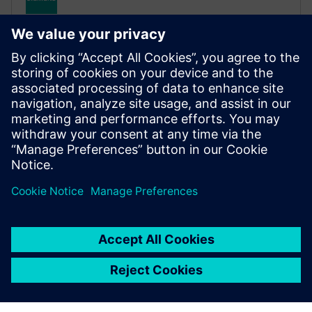
Motion Control Motors
Accessories
Posebno dizajnirana Motion-Connect tehnologija i
mjerni sustavi za vaše aplikacije za kontrolu pokreta.
Olakšava planiranje i puštanje u rad projekta.