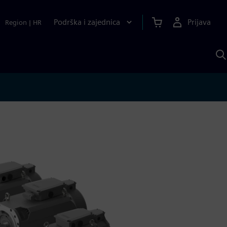
Podrška i zajednica
Prijava
Region
|
HR
P
p
S