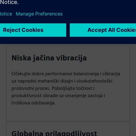
Niska jačina vibracija
Očekujte dobre performanse balansiranja i vibracija
uz napredni mehanički dizajn i visokotehnološki
proizvodni proces. Poboljšajte točnost i
produktivnost obrade uz smanjenje zastoja i
troškova održavanja.
Globalna prilagodljivost