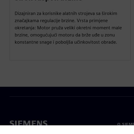
Dizajniran za korisnike alatnih strojeva sa širokim
značajkama regulacije brzine. Vrsta primjene
okretanja: Motor pruža veliki okretni moment male
brzine, omogućujući motoru da brže uđe u zonu
konstantne snage i poboljša učinkovitost obrade.
O SIEM