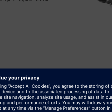
Fleksibilna prilagođena rješenja
Odaberite između više rješenja enkodera iz portfelja 1PH3
Pro kako biste postigli optimalnu ravnotežu između
performansi i isplativosti.