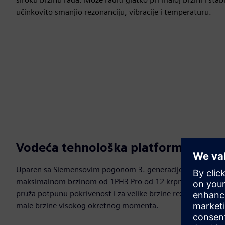
učinkovito smanjio rezonanciju, vibracije i temperaturu.
Vodeća tehnološka platforma
Uparen sa Siemensovim pogonom 3. generacije, s
maksimalnom brzinom od 1PH3 Pro od 12 krpm sustav
pruža potpunu pokrivenost i za velike brzine rezanja i za
male brzine visokog okretnog momenta.