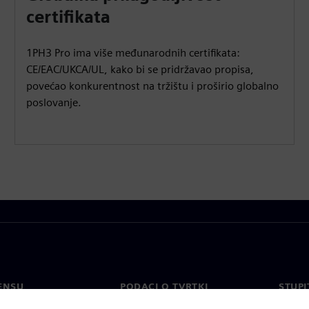
certifikata
1PH3 Pro ima više međunarodnih certifikata:
CE/EAC/UKCA/UL, kako bi se pridržavao propisa,
povećao konkurentnost na tržištu i proširio globalno
poslovanje.
ENSU
PODACI O TVRTKI
STUPI