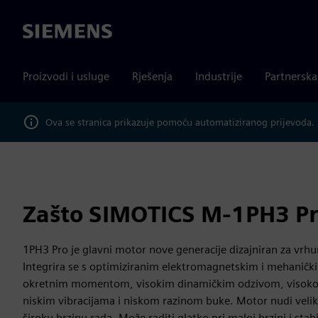
Siemens
Proizvodi i usluge
Rješenja
Industrije
Partnersk
Ova se stranica prikazuje pomoću automatiziranog prijevoda.
Zašto SIMOTICS M-1PH3 P
1PH3 Pro je glavni motor nove generacije dizajniran za vrh
Integrira se s optimiziranim elektromagnetskim i mehaničk
okretnim momentom, visokim dinamičkim odzivom, visokom
niskim vibracijama i niskom razinom buke. Motor nudi veliki
široku brzinu rada. Može raditi glatko pri maloj brzini i stabi