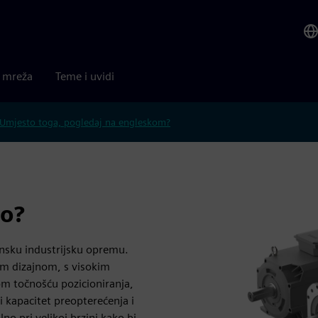
a mreža
Teme i uvidi
Umjesto toga, pogledaj na engleskom?
ro?
unsku industrijsku opremu.
im dizajnom, s visokim
 točnošću pozicioniranja,
 kapacitet preopterećenja i
lno pri velikoj brzini kako bi