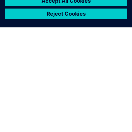
O SIEMENSU
PODACI O TVRTKI
STUPITE U KONTAKT
KARIJERA