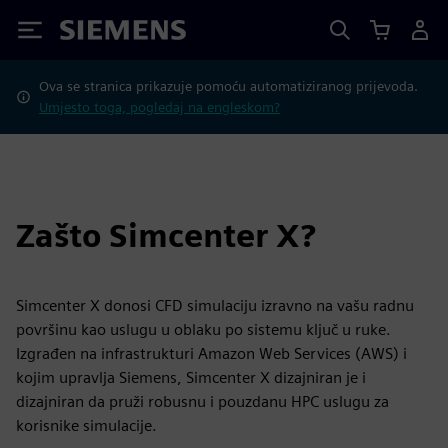
Siemens
Ova se stranica prikazuje pomoću automatiziranog prijevoda.
Umjesto toga, pogledaj na engleskom?
Zašto Simcenter X?
Simcenter X donosi CFD simulaciju izravno na vašu radnu
površinu kao uslugu u oblaku po sistemu ključ u ruke.
Izgrađen na infrastrukturi Amazon Web Services (AWS) i
kojim upravlja Siemens, Simcenter X dizajniran je i
dizajniran da pruži robusnu i pouzdanu HPC uslugu za
korisnike simulacije.