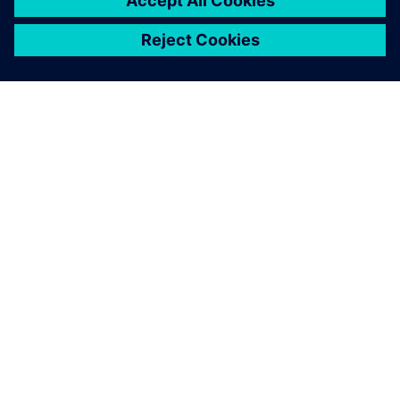
STRUCTURAL SIMULATION
Simcenter Multiscale Designer
Merges the modeling, simulation, uncertainty
quantification, and optimization of composite
material-based structures at multiple spatial and
temporal scales