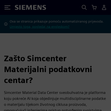
Siemens
Ova se stranica prikazuje pomoću automatiziranog prijevoda.
Umjesto toga, pogledaj na engleskom?
Zašto Simcenter
Materijalni podatkovni
centar?
Simcenter Material Data Center sveobuhvatna je platforma
koju pokreće AI koja objedinjuje multidisciplinarne podatke
o materijalu tijekom životnog ciklusa proizvoda,
omogućujući inženjerima pristup potvrđenim svojstvima