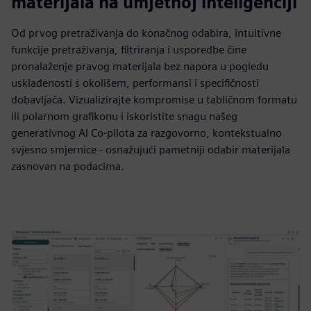
materijala na umjetnoj inteligenciji
Od prvog pretraživanja do konačnog odabira, intuitivne
funkcije pretraživanja, filtriranja i usporedbe čine
pronalaženje pravog materijala bez napora u pogledu
usklađenosti s okolišem, performansi i specifičnosti
dobavljača. Vizualizirajte kompromise u tabličnom formatu
ili polarnom grafikonu i iskoristite snagu našeg
generativnog AI Co-pilota za razgovorno, kontekstualno
svjesno smjernice - osnažujući pametniji odabir materijala
zasnovan na podacima.