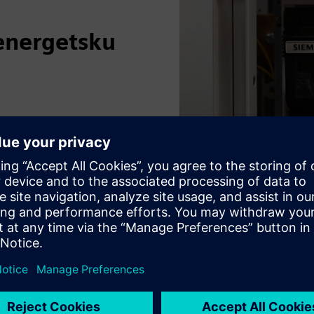
energetsku
pouzdan i energetski
U slučaju nepravilnosti mogu
avanje