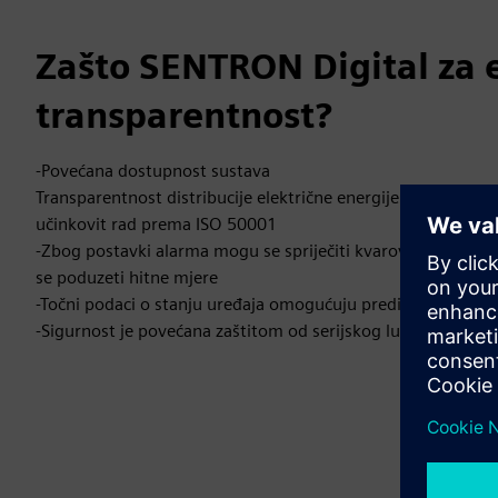
Zašto SENTRON Digital za 
transparentnost?
-Povećana dostupnost sustava
Transparentnost distribucije električne energije osigurava 
učinkovit rad prema ISO 50001
-Zbog postavki alarma mogu se spriječiti kvarovi sustava. 
se poduzeti hitne mjere
-Točni podaci o stanju uređaja omogućuju prediktivno održ
-Sigurnost je povećana zaštitom od serijskog lučnog bljeska