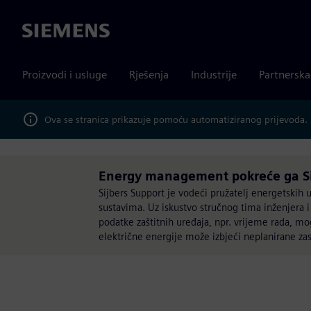
Siemens
Proizvodi i usluge
Rješenja
Industrije
Partnersk
Ova se stranica prikazuje pomoću automatiziranog prijevoda.
Energy management pokreće ga Si
Sijbers Support je vodeći pružatelj energetskih 
sustavima. Uz iskustvo stručnog tima inženjera i 
podatke zaštitnih uređaja, npr. vrijeme rada, mo
električne energije može izbjeći neplanirane zas