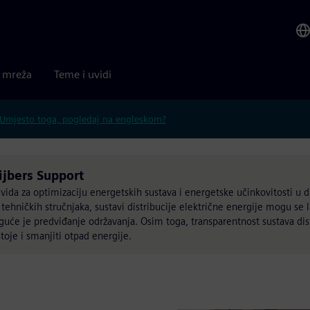
a mreža
Teme i uvidi
Umjesto toga, pogledaj na engleskom?
jbers Support
uvida za optimizaciju energetskih sustava i energetske učinkovitosti u d
tehničkih stručnjaka, sustavi distribucije električne energije mogu se l
guće je predviđanje održavanja. Osim toga, transparentnost sustava dis
toje i smanjiti otpad energije.