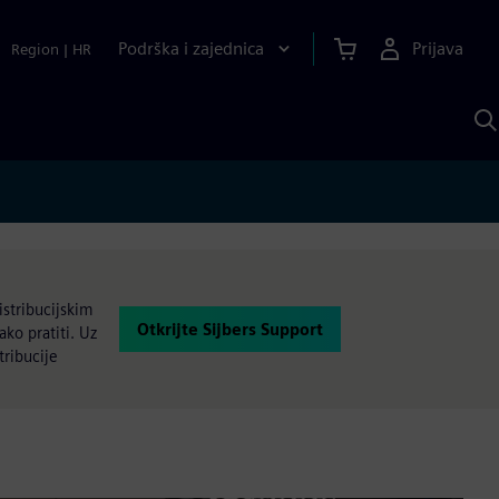
Podrška i zajednica
Prijava
Region
|
HR
P
p
S
istribucijskim
Otkrijte Sijbers Support
ako pratiti. Uz
tribucije