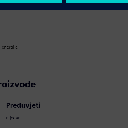
u energije
proizvode
Preduvjeti
nijedan