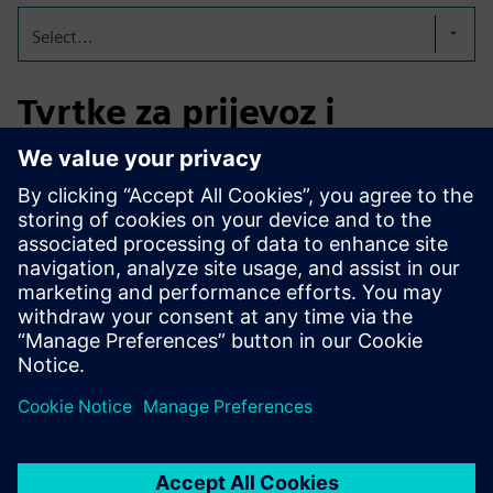
Select...
Tvrtke za prijevoz i
građevinarstvo
Uvođenje e-opreme zahtijeva istosmjerne punjače sa
značajnom izlaznom snagom (kW). Često je veza s mrežom
premala i ne može se proširiti zbog zagušenja mreže.
Punjenje BESS-a tijekom dana i pražnjenje za utovar e-
kamiona i više preko noći omogućuje rad modela.