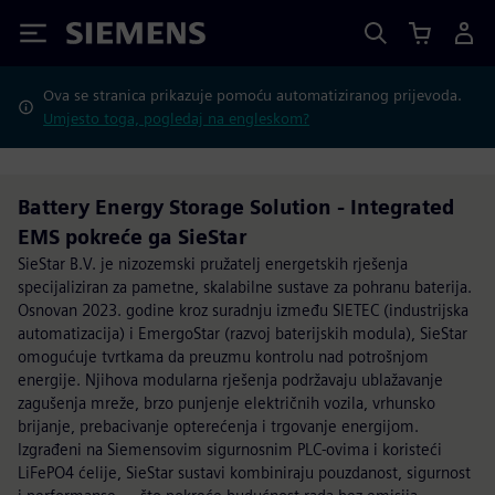
Siemens
Ova se stranica prikazuje pomoću automatiziranog prijevoda.
Umjesto toga, pogledaj na engleskom?
Battery Energy Storage Solution - Integrated
EMS pokreće ga SieStar
SieStar B.V. je nizozemski pružatelj energetskih rješenja
specijaliziran za pametne, skalabilne sustave za pohranu baterija.
Osnovan 2023. godine kroz suradnju između SIETEC (industrijska
automatizacija) i EmergoStar (razvoj baterijskih modula), SieStar
omogućuje tvrtkama da preuzmu kontrolu nad potrošnjom
energije. Njihova modularna rješenja podržavaju ublažavanje
zagušenja mreže, brzo punjenje električnih vozila, vrhunsko
brijanje, prebacivanje opterećenja i trgovanje energijom.
Izgrađeni na Siemensovim sigurnosnim PLC-ovima i koristeći
LiFePO4 ćelije, SieStar sustavi kombiniraju pouzdanost, sigurnost