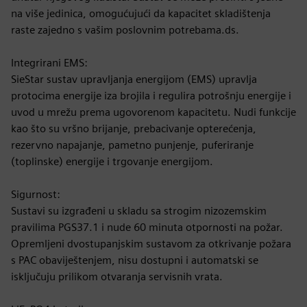
na više jedinica, omogućujući da kapacitet skladištenja
raste zajedno s vašim poslovnim potrebama.ds.
Integrirani EMS:
SieStar sustav upravljanja energijom (EMS) upravlja
protocima energije iza brojila i regulira potrošnju energije i
uvod u mrežu prema ugovorenom kapacitetu. Nudi funkcije
kao što su vršno brijanje, prebacivanje opterećenja,
rezervno napajanje, pametno punjenje, puferiranje
(toplinske) energije i trgovanje energijom.
Sigurnost:
Sustavi su izgrađeni u skladu sa strogim nizozemskim
pravilima PGS37.1 i nude 60 minuta otpornosti na požar.
Opremljeni dvostupanjskim sustavom za otkrivanje požara
s PAC obaviještenjem, nisu dostupni i automatski se
isključuju prilikom otvaranja servisnih vrata.