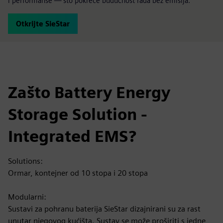
i performanse — što pokreće budućnost rada bez emisija.
Otkrijte SieStar
Zašto Battery Energy
Storage Solution -
Integrated EMS?
Solutions:
Ormar, kontejner od 10 stopa i 20 stopa
Modularni:
Sustavi za pohranu baterija SieStar dizajnirani su za rast
unutar njegovog kućišta. Sustav se može proširiti s jedne