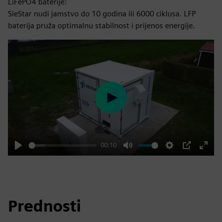
LiFePO4 baterije:
SieStar nudi jamstvo do 10 godina ili 6000 ciklusa. LFP
baterija pruža optimalnu stabilnost i prijenos energije.
Play
00:10
Play
Mute
Settings
PIP
Enter
fulls
Prednosti