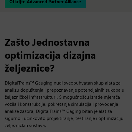
Otkrijte Advanced Partner Alliance
Zašto Jednostavna
optimizacija dizajna
željeznice?
DigitalTrains™ Gauging nudi sveobuhvatan skup alata za
analizu dopuštenja i prepoznavanje potencijalnih sukoba u
željezničkoj infrastrukturi. S mogućnošću izrade mjerača
vozila i konstrukcije, pokretanja simulacija i provođenja
analize zazora, DigitalTrains™ Gaging bitan je alat za
sigurno i učinkovito projektiranje, testiranje i optimizaciju
željezničkih sustava.