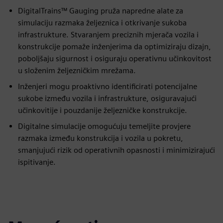
DigitalTrains™ Gauging pruža napredne alate za
simulaciju razmaka željeznica i otkrivanje sukoba
infrastrukture. Stvaranjem preciznih mjerača vozila i
konstrukcije pomaže inženjerima da optimiziraju dizajn,
poboljšaju sigurnost i osiguraju operativnu učinkovitost
u složenim željezničkim mrežama.
Inženjeri mogu proaktivno identificirati potencijalne
sukobe između vozila i infrastrukture, osiguravajući
učinkovitije i pouzdanije željezničke konstrukcije.
Digitalne simulacije omogućuju temeljite provjere
razmaka između konstrukcija i vozila u pokretu,
smanjujući rizik od operativnih opasnosti i minimizirajući
ispitivanje.