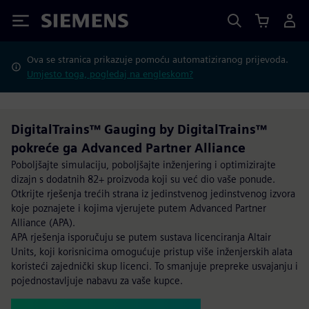
Siemens
Ova se stranica prikazuje pomoću automatiziranog prijevoda.
Umjesto toga, pogledaj na engleskom?
DigitalTrains™ Gauging by DigitalTrains™
pokreće ga Advanced Partner Alliance
Poboljšajte simulaciju, poboljšajte inženjering i optimizirajte
dizajn s dodatnih 82+ proizvoda koji su već dio vaše ponude.
Otkrijte rješenja trećih strana iz jedinstvenog jedinstvenog izvora
koje poznajete i kojima vjerujete putem Advanced Partner
Alliance (APA).
APA rješenja isporučuju se putem sustava licenciranja Altair
Units, koji korisnicima omogućuje pristup više inženjerskih alata
koristeći zajednički skup licenci. To smanjuje prepreke usvajanju i
pojednostavljuje nabavu za vaše kupce.