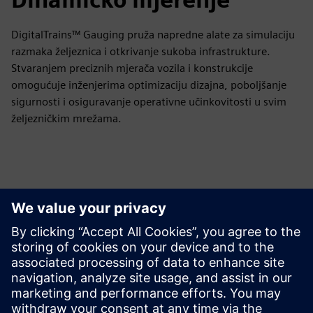
DigitalTrains™ Gauging pruža napredne alate za simulaciju
razmaka željeznica i otkrivanje sukoba infrastrukture.
Stvaranjem preciznih mjerača vozila i konstrukcije
omogućuje inženjerima optimizaciju dizajna, poboljšanje
sigurnosti i osiguravanje operativne učinkovitosti u svim
željezničkim mrežama.
Istražite resurse i srodne
proizvode
Dodatne informacije i resursi
Preuzmite Digitalni mjerač vlakova