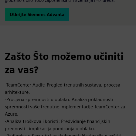
globalno s oko 1000 zaposlenika u 18 zemalja i 47 ureda.
Otkrijte Siemens Advanta
Zašto Što možemo učiniti
za vas?
-TeamCenter Audit: Pregled trenutnih sustava, procesa i
arhitekture.
-Procjena spremnosti u oblaku: Analiza prikladnosti i
spremnosti vaše trenutne implementacije TeamCenter za
Azure.
-Analiza troškova i koristi: Predviđanje financijskih
prednosti i implikacija pomicanja u oblaku.
-Radionica o Security i usklađenosti: Navigacija o zaštiti