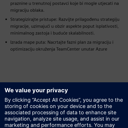
praznine u trenutnoj postavci koje bi mogle utjecati na
migraciju oblaka.
Strategizirajte pristupe: Razvijte prilagođenu strategiju
migracije, uzimajući u obzir aspekte poput isplativosti,
minimalnog zastoja i buduće skalabilnosti.
Izrada mape puta: Nacrtajte fazni plan za migraciju i
optimizaciju okruženja TeamCenter unutar Azure
Istražite resurse i srodne
proizvode
Preduvjeti