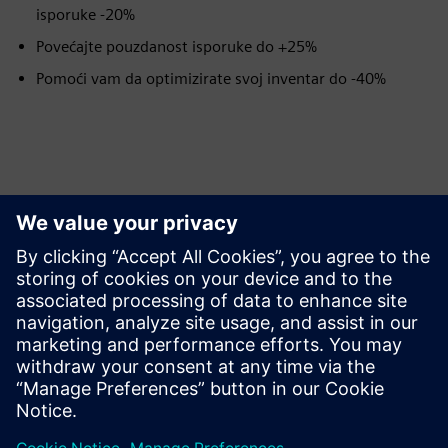
isporuke -20%
Povećajte pouzdanost isporuke do +25%
Pomoći vam da optimizirate svoj inventar do -40%
Istražite resurse i srodne
proizvode
Preduvjeti
Ništa