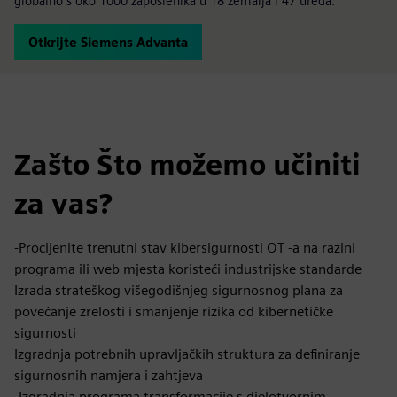
globalno s oko 1000 zaposlenika u 18 zemalja i 47 ureda.
Otkrijte Siemens Advanta
Zašto Što možemo učiniti
za vas?
-Procijenite trenutni stav kibersigurnosti OT -a na razini
programa ili web mjesta koristeći industrijske standarde
Izrada strateškog višegodišnjeg sigurnosnog plana za
povećanje zrelosti i smanjenje rizika od kibernetičke
sigurnosti
Izgradnja potrebnih upravljačkih struktura za definiranje
sigurnosnih namjera i zahtjeva
-Izgradnja programa transformacije s djelotvornim