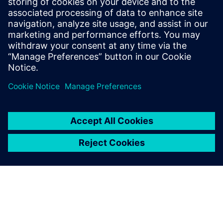
Kultura ublažavanja rizika i proaktivnog razvoja rješenja
Suradnička priroda između IT i OT timova
Razumijevanje razlike u stajalištima između IT i OT
sigurnosti