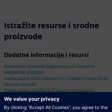
Istražite resurse i srodne
proizvode
Dodatne informacije i resursi
Bijela knjiga: Smanjenje rizika pomoću OT programa
kibernetičke sigurnosti
Studija slučaja: Rizici Cybersecurity i strategije prevencije za
operacije pivovare
Studija slučaja: Certifikacija IT Security za proizvode i
Solutions za automatizaciju kao konkurentska prednost
Preduvjeti