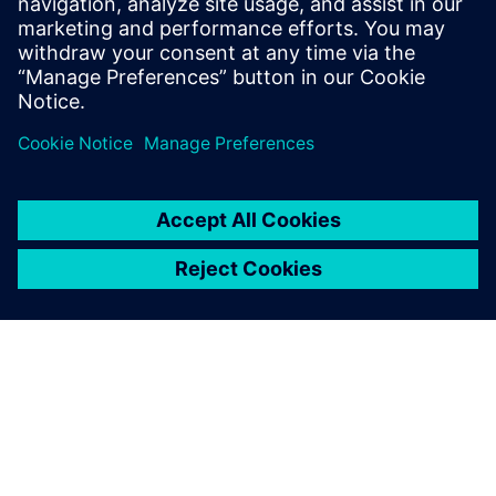
Preduvjeti
nijedan