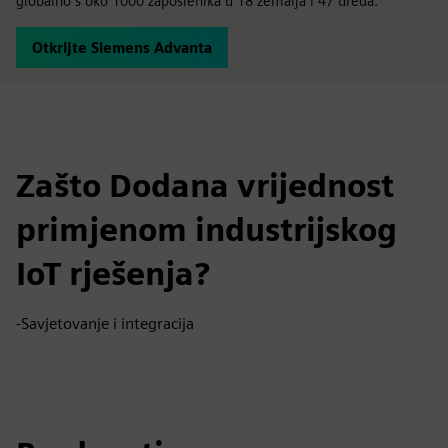
globalno s oko 1000 zaposlenika u 18 zemalja i 47 ureda.
Otkrijte Siemens Advanta
Zašto Dodana vrijednost
primjenom industrijskog
IoT rješenja?
-Savjetovanje i integracija