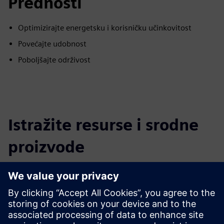
Prednosti
Optimizirajte energetsku i korisničku učinkovitost
Povećajte udobnost
Poboljšajte održivost
Istražite resurse i srodne
proizvode
Dodatne informacije i resursi
Saznajte više