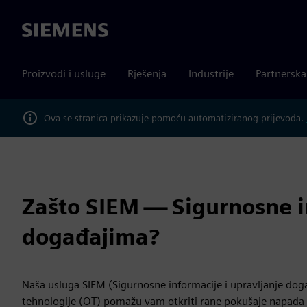
Siemens
Proizvodi i usluge
Rješenja
Industrije
Partnersk
Ova se stranica prikazuje pomoću automatiziranog prijevoda.
Zašto SIEM — Sigurnosne in
događajima?
Naša usluga SIEM (Sigurnosne informacije i upravljanje dog
tehnologije (OT) pomažu vam otkriti rane pokušaje napada 