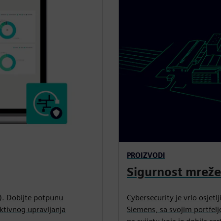
PROIZVODI
Sigurnost mreže 
T). Dobijte potpunu
Cybersecurity je vrlo osjet
ktivnog upravljanja
Siemens, sa svojim portfelj