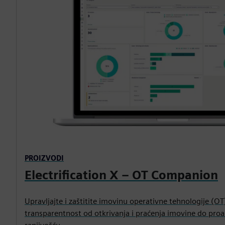
PROIZVODI
Electrification X – OT Companion
Upravljajte i zaštitite imovinu operativne tehnologije (O
transparentnost od otkrivanja i praćenja imovine do proa