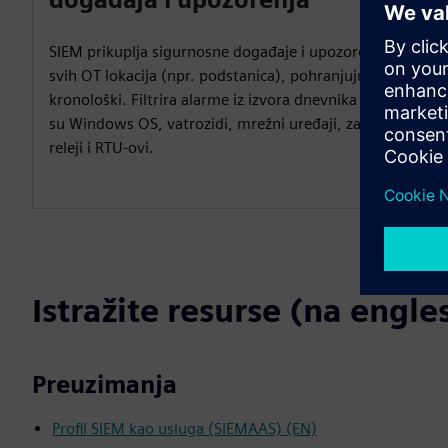
SIEM prikuplja sigurnosne događaje i upozorenja sa
svih OT lokacija (npr. podstanica), pohranjujući ih
kronološki. Filtrira alarme iz izvora dnevnika kao što
su Windows OS, vatrozidi, mrežni uređaji, zaštitni
releji i RTU-ovi.
Istražite resurse (na engl
Preuzimanja
Profil SIEM kao usluga (SIEMAAS) (EN)