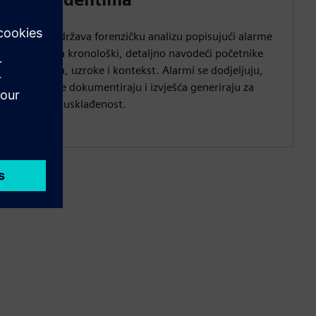
SIEM podržava forenzičku analizu popisujući alarme
incidenta kronološki, detaljno navodeći početnike
događaja, uzroke i kontekst. Alarmi se dodjeljuju,
rezolucije dokumentiraju i izvješća generiraju za
reviziju i usklađenost.