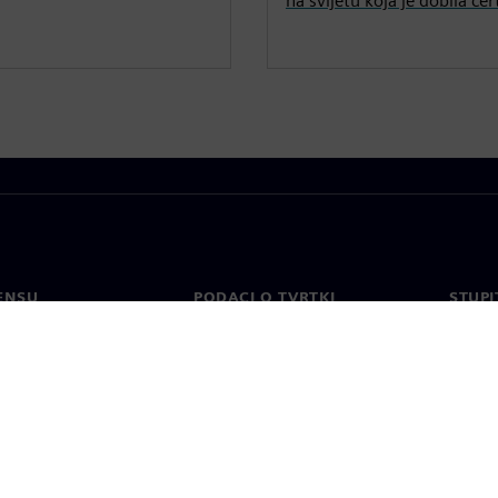
na svijetu koja je dobila c
ENSU
PODACI O TVRTKI
STUPI
Tvrtka
Konta
o
Odnosi s investitorima
Uredi 
 tisak
Strategija