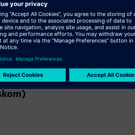
SIEM koristi odabrane skupove pravila za
automatizaciju energije i SCADA za klasifikaciju
zapisnika, smanjenje buke i otkrivanje anomalija.
Ako se pronađe anomalija napadača, aktivira se
alarm i operater se odmah obavještava.
eskom)