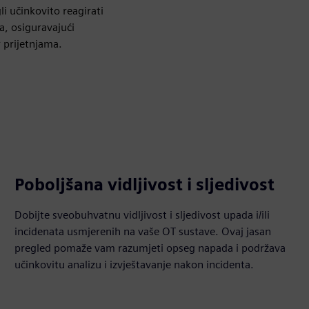
i učinkovito reagirati
va, osiguravajući
 prijetnjama.
Poboljšana vidljivost i sljedivost
Dobijte sveobuhvatnu vidljivost i sljedivost upada i/ili
incidenata usmjerenih na vaše OT sustave. Ovaj jasan
pregled pomaže vam razumjeti opseg napada i podržava
učinkovitu analizu i izvještavanje nakon incidenta.