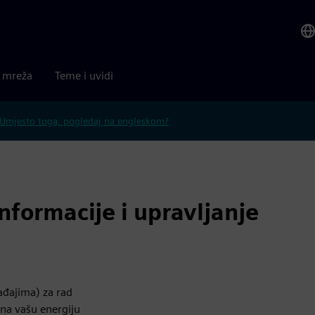
a mreža
Teme i uvidi
Umjesto toga, pogledaj na engleskom?
formacije i upravljanje
ađajima) za rad
na vašu energiju