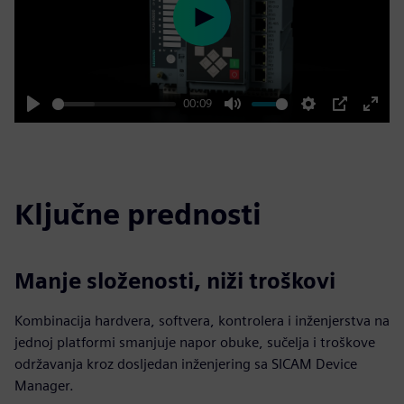
Play
00:09
Play
Mute
Settings
PIP
Enter
fulls
Ključne prednosti
Manje složenosti, niži troškovi
Kombinacija hardvera, softvera, kontrolera i inženjerstva na
jednoj platformi smanjuje napor obuke, sučelja i troškove
održavanja kroz dosljedan inženjering sa SICAM Device
Manager.