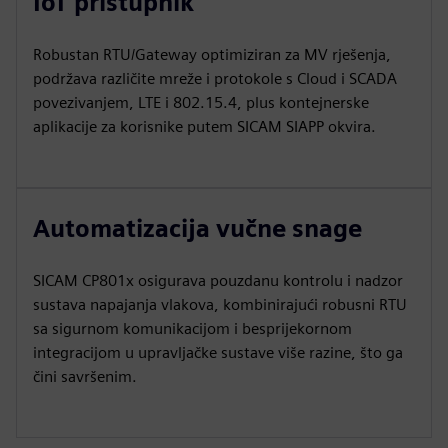
IoT pristupnik
Robustan RTU/Gateway optimiziran za MV rješenja,
podržava različite mreže i protokole s Cloud i SCADA
povezivanjem, LTE i 802.15.4, plus kontejnerske
aplikacije za korisnike putem SICAM SIAPP okvira.
Automatizacija vučne snage
SICAM CP801x osigurava pouzdanu kontrolu i nadzor
sustava napajanja vlakova, kombinirajući robusni RTU
sa sigurnom komunikacijom i besprijekornom
integracijom u upravljačke sustave više razine, što ga
čini savršenim.