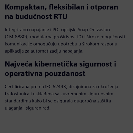
Kompaktan, fleksibilan i otporan
na budućnost RTU
Integrirano napajanje i I/O, opcijski Snap‑On zaslon
(CM‑8880), modularna proširivost I/O i široke mogućnosti
komunikacije omogućuju upotrebu u širokom rasponu
aplikacija za automatizaciju napajanja.
Najveća kibernetička sigurnost i
operativna pouzdanost
Certificirana prema IEC 62443, dizajnirana za okruženja
trafostanica i usklađena sa suvremenim sigurnosnim
standardima kako bi se osigurala dugoročna zaštita
ulaganja i siguran rad.