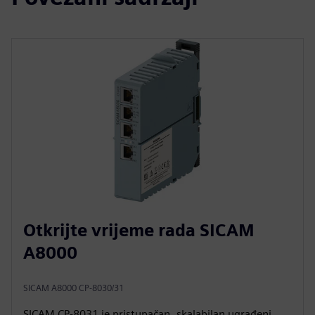
Otkrijte vrijeme rada SICAM
A8000
SICAM A8000 CP-8030/31
SICAM CP‑8031 je pristupačan, skalabilan ugrađeni