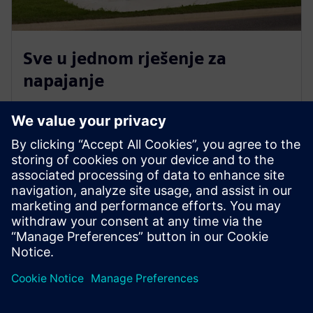
Sve u jednom rješenje za
napajanje
SICAM je univerzalna hardverska i softverska
platforma koja pojednostavljuje automatizaciju
energije u industrijskim, mrežnim i obnovljivim
aplikacijama. Pomaže vam da ispunite klimatske
ciljeve, osigurate kibernetičku sigurnost i optimizirate
osoblje.