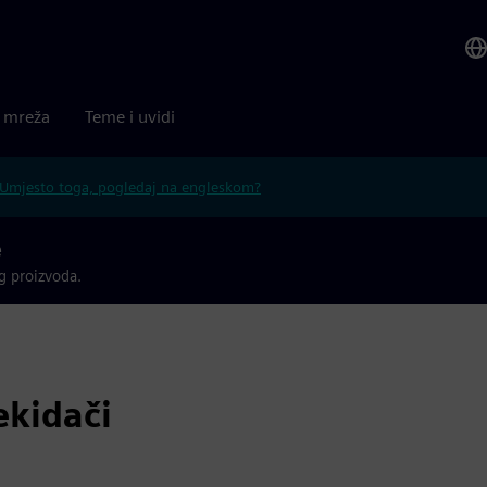
a mreža
Teme i uvidi
Umjesto toga, pogledaj na engleskom?
e
g proizvoda.
kidači