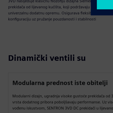
3VD nasljeđuje klasičnu filozofiju dizajna Siemens 3VA
prekidača od lijevanog kućišta, koji podržavaju
univerzalnu dodatnu opremu. Osigurava fleksibilnu
konfiguraciju uz pružanje pouzdanosti i stabilnosti
Dinamički ventili su
Modularna prednost iste obitelji
Modularni dizajn, ugradnja visoke gustoće prekidača od 3
vrsta dodatnog pribora poboljšavaju performanse. Uz vis
vođenu iskustvom, SENTRON 3VD DC prekidači u lijevano