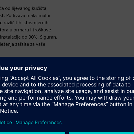
ča od lijevanog kućišta,
ost. Podržava maksimalni
 različitih istosmjernih
stora u ormaru i troškove
instalacije do 30%. Siguran,
ješenja zaštite za vaše
Inovativni dizajn
3VD pruža inovativan dizajn veličine, usvajajući
kompaktnije rješenje s dva pola. Uštedite prostor u