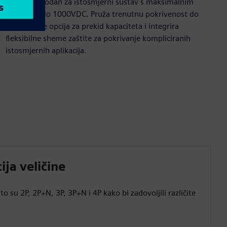
3VD je pogodan za istosmjerni sustav s maksimalnim
naponom do 1000VDC. Pruža trenutnu pokrivenost do
1200A, više opcija za prekid kapaciteta i integrira
fleksibilne sheme zaštite za pokrivanje kompliciranih
istosmjernih aplikacija.
ija veličine
to su 2P, 2P+N, 3P, 3P+N i 4P kako bi zadovoljili različite