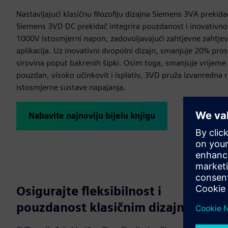
Nastavljajući klasičnu filozofiju dizajna Siemens 3VA prekida
Siemens 3VD DC prekidač integrira pouzdanost i inovativn
1000V istosmjerni napon, zadovoljavajući zahtjevne zahtjeve
aplikacija. Uz inovativni dvopolni dizajn, smanjuje 20% pro
sirovina poput bakrenih šipki. Osim toga, smanjuje vrijeme 
pouzdan, visoko učinkovit i isplativ, 3VD pruža izvanredna r
istosmjerne sustave napajanja.
Nabavite najnoviju bijelu knjigu
Osigurajte fleksibilnost i
pouzdanost klasičnim dizajnom