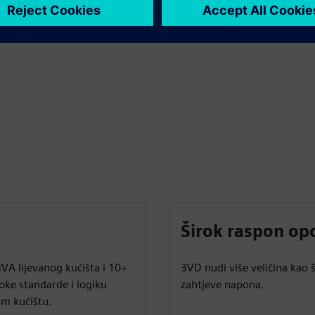
ormaru za 20% i skratite vrijeme instalacije za 30%.
Širok raspon opc
VA lijevanog kućišta i 10+
3VD nudi više veličina kao š
oke standarde i logiku
zahtjeve napona.
m kućištu.