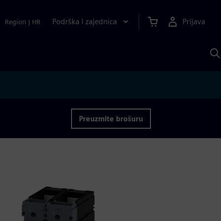
Podrška i zajednica
Prijava
Region
|
HR
P
p
S
Preuzmite brošuru