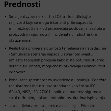
Prednosti
Smanjeni cyber rizik u IT-u i OT-u - Identificirajte
ranjivosti koje se mogu iskoristiti prije napadača,
minimizirajući rizik od poremećaja poslovanja, zastoja u
proizvodnji i sigurnosnih incidenata u industrijskim
okruženjima.
Realistična provjera sigurnosti temeljena na napadačima
- Simulirajte scenarije napada u stvarnom svijetu
umjesto teorijskih procjena kako biste potvrdili stvarno
držanje sigurnosti, mogućnosti otkrivanja i učinkovitost
odgovora.
Poboljšana spremnost za usklađenost i reviziju - Podržite
regulatorne i industrijske standarde kao što su IEC
62443, NIS2, ISO 27001 i politike unutarnje sigurnosti
strukturiranim, dokumentiranim rezultatima ispitivanja.
Jasne, djelotvorne smjernice za sanaciju - Primajte