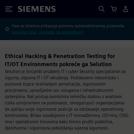
Siemens
Ova se stranica prikazuje pomoću automatiziranog prijevoda.
Umjesto toga, pogledaj na engleskom?
Ethical Hacking & Penetration Testing for
IT/OT Environments pokreće ga Selution
Selution je švicarski pružatelj IT i cyber Security specijaliziran za
sigurna, otporna IT i OT okruženja. Podržavamo industrijske i
poslovne kupce testiranjem penetracije, sigurnosnim
procjenama, upravljanim soc uslugama i infrastrukturnim
rješenjima. Naš pristup kombinira tehničku dubinu s analizom
rizika usmjerenom na poslovanje, omogućujući organizacijama
da ojačaju svoje sigurnosne pozicije uz održavanje operativnog
kontinuiteta. Blisko surađujemo s IT menadžerima, CIO-ima, CISO-
ima i operativnim timovima kako bismo pružili praktična,
djelotvorna i sigurnosna poboljšanja svjesna sigurnosti.