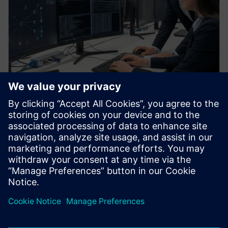
Crveni tim i simulacija
protivnika
Napredne simulacije napada koje repliciraju stvarne
aktere prijetnji za testiranje otkrivanja, odgovora i
otpornosti među ljudima, procesima i tehnologijom.