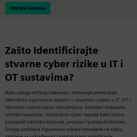
Otkrijte Selution
Zašto Identificirajte
stvarne cyber rizike u IT i
OT sustavima?
Naša usluga etičkog hakiranja i testiranja penetracije
identificira sigurnosne slabosti u stvarnom svijetu u IT, OT i
hibridnim industrijskim okruženjima. Koristeći dokazane
tehnike napadača, simuliramo cyber napade kako bismo
procijenili tehničke kontrole, procese i ljudske čimbenike.
Usluga podržava sigurnosne odluke temeljene na riziku,
zahtjeve za usklađenost i kontinuirano poboljšanje