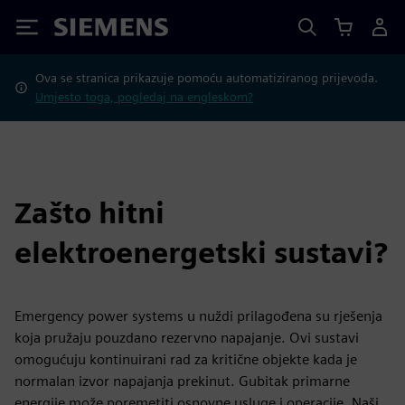
Siemens
Ova se stranica prikazuje pomoću automatiziranog prijevoda.
Umjesto toga, pogledaj na engleskom?
Zašto hitni
elektroenergetski sustavi?
Emergency power systems u nuždi prilagođena su rješenja
koja pružaju pouzdano rezervno napajanje. Ovi sustavi
omogućuju kontinuirani rad za kritične objekte kada je
normalan izvor napajanja prekinut. Gubitak primarne
energije može poremetiti osnovne usluge i operacije. Naši