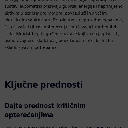
sustavi automatski otkrivaju gubitak energije i neprimjetno
aktiviraju generatore motora, povezujući ih s vašim
električnim sabirnicom. To osigurava neprekidno napajanje,
štiteći vaša kritična opterećenja i održavajući kontinuitet
rada. Iskoristite prilagođene sustave koji su na popisu UL,
osiguravajući usklađenost, pouzdanost i fleksibilnost u
skladu s vašim potrebama.
Ključne prednosti
Dajte prednost kritičnim
opterećenjima
Osnovnim operacijama možete odrediti prioritete tako što