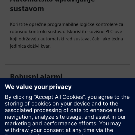
sustavom
Koristite opsežne programabilne logičke kontrolere za
robusnu kontrolu sustava. Iskoristite suvišne PLC-ove
koji održavaju automatski rad sustava, čak i ako jedna
jedinica doživi kvar.
Robusni alarmi
Pružamo sveobuhvatan sustav alarma i kvarova koji
najavljuje i automatski isključuje generatore motora.
Pregledajte kritične podatke, jednoredne dijagrame i
zadane vrijednosti na 15-inčnim LCD HMI zaslonima
osjetljivim na dodir.