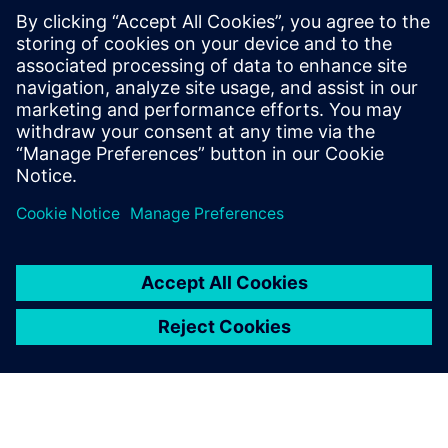
GMP proizvodnja
Snimite svoje proizvodne i komunalne sustave za
prikupljanje podataka usklađenih s GMP-om na FL-EMS flex.
Može se integrirati putem svih uobičajenih sučelja kako bi
vam dao pregled vašeg objekta.