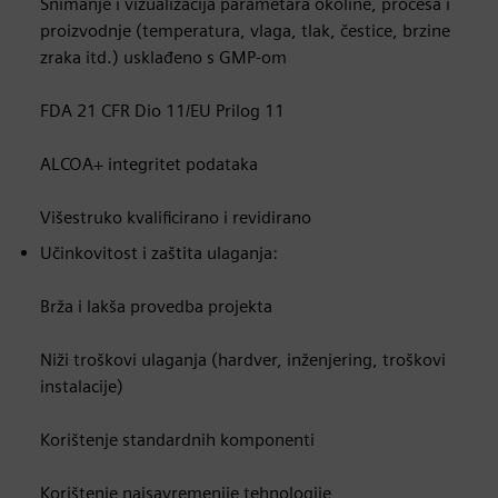
Snimanje i vizualizacija parametara okoline, procesa i
proizvodnje (temperatura, vlaga, tlak, čestice, brzine
zraka itd.) usklađeno s GMP-om
FDA 21 CFR Dio 11/EU Prilog 11
ALCOA+ integritet podataka
Višestruko kvalificirano i revidirano
Učinkovitost i zaštita ulaganja:
Brža i lakša provedba projekta
Niži troškovi ulaganja (hardver, inženjering, troškovi
instalacije)
Korištenje standardnih komponenti
Korištenje najsavremenije tehnologije