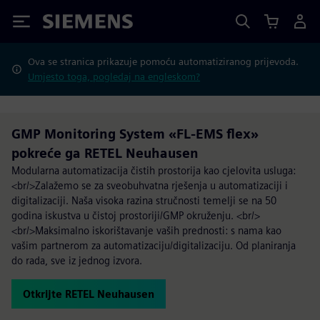
Siemens
Ova se stranica prikazuje pomoću automatiziranog prijevoda.
Umjesto toga, pogledaj na engleskom?
GMP Monitoring System «FL-EMS flex»
pokreće ga RETEL Neuhausen
Modularna automatizacija čistih prostorija kao cjelovita usluga:
<br/>Zalažemo se za sveobuhvatna rješenja u automatizaciji i
digitalizaciji. Naša visoka razina stručnosti temelji se na 50
godina iskustva u čistoj prostoriji/GMP okruženju. <br/>
<br/>Maksimalno iskorištavanje vaših prednosti: s nama kao
vašim partnerom za automatizaciju/digitalizaciju. Od planiranja
do rada, sve iz jednog izvora.
Otkrijte RETEL Neuhausen