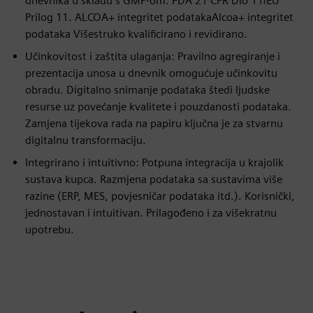
dnevnika u skladu s GMP-om. FDA 21 CFR Dio 11/EU
Prilog 11. ALCOA+ integritet podatakaAlcoa+ integritet
podataka Višestruko kvalificirano i revidirano.
Učinkovitost i zaštita ulaganja: Pravilno agregiranje i
prezentacija unosa u dnevnik omogućuje učinkovitu
obradu. Digitalno snimanje podataka štedi ljudske
resurse uz povećanje kvalitete i pouzdanosti podataka.
Zamjena tijekova rada na papiru ključna je za stvarnu
digitalnu transformaciju.
Integrirano i intuitivno: Potpuna integracija u krajolik
sustava kupca. Razmjena podataka sa sustavima više
razine (ERP, MES, povjesničar podataka itd.). Korisnički,
jednostavan i intuitivan. Prilagođeno i za višekratnu
upotrebu.