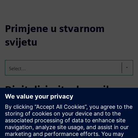
Primjene u stvarnom
svijetu
Select...
Digitalizirajte dnevnike
Naš elektronički dnevnik zamjenjuje rukom napisane unose
digitalnim, sigurnim za reviziju, potpuno GMP
kompatibilnim rješenjem. To čini procese učinkovitijim,
transparentnijim i uvijek spremnijim za reviziju. FL-
eLogBook se može precizno prilagoditi potrebama svakog