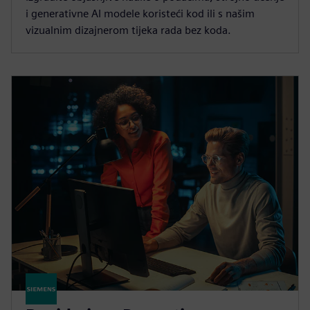
i generativne AI modele koristeći kod ili s našim
vizualnim dizajnerom tijeka rada bez koda.