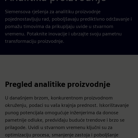
Siemensova rješenja za analitiku proizvodnje
pojednostavljuju rad, poboljšavaju prediktivno održavanje i
pomažu timovima da prikupljaju uvide u stvarnom
vremenu. Potaknite inovacije i ubrzajte svoju pametnu
transformaciju proizvodnje.
Pregled analitike proizvodnje
U današnjem brzom, konkurentnom proizvodnom
okruženju, podaci su vaša krajnja prednost. Iskorištavanje
punog potencijala omogućuje inženjerima da donose
pametnije odluke, predviđaju buduće trendove i brzo se
prilagode. Uvidi u stvarnom vremenu ključni su za
optimizaciju procesa, smanjenje zastoja i poboljšanje