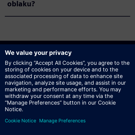
oblaku?
Započnite
Istražite proizvode