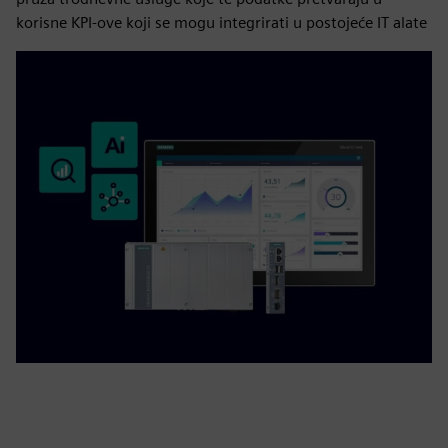
korisne KPI-ove koji se mogu integrirati u postojeće IT alate