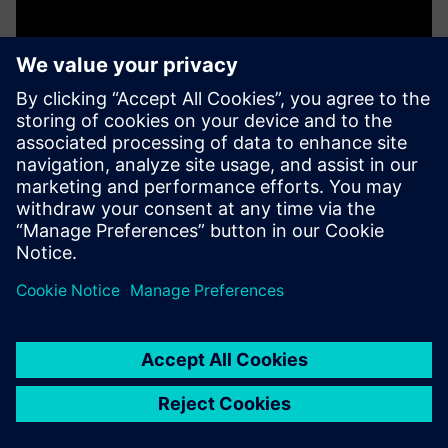
Smanjeni troškovi IT
infrastrukture
Smart Hub rješenje za besprijekornu integraciju IT OT
oblaka