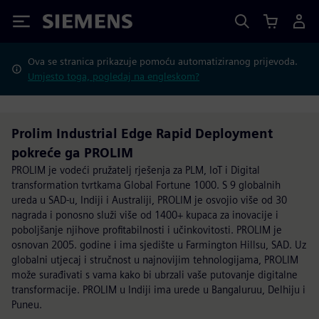
Siemens
Ova se stranica prikazuje pomoću automatiziranog prijevoda.
Umjesto toga, pogledaj na engleskom?
Prolim Industrial Edge Rapid Deployment
pokreće ga PROLIM
PROLIM je vodeći pružatelj rješenja za PLM, IoT i Digital
transformation tvrtkama Global Fortune 1000. S 9 globalnih
ureda u SAD-u, Indiji i Australiji, PROLIM je osvojio više od 30
nagrada i ponosno služi više od 1400+ kupaca za inovacije i
poboljšanje njihove profitabilnosti i učinkovitosti. PROLIM je
osnovan 2005. godine i ima sjedište u Farmington Hillsu, SAD. Uz
globalni utjecaj i stručnost u najnovijim tehnologijama, PROLIM
može surađivati s vama kako bi ubrzali vaše putovanje digitalne
transformacije. PROLIM u Indiji ima urede u Bangaluruu, Delhiju i
Puneu.