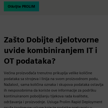
Otkrijte PROLIM
Zašto Dobijte djelotvorne
uvide kombiniranjem IT i
OT podataka?
Većina proizvođača trenutno prikuplja velike količine
podataka sa strojeva i linija na svom proizvodnom podu.
Nažalost, sama količina oznaka i skupova podataka ostavlja
ih nesposobnima da koriste ove informacije za podršku
kontinuiranom poboljšanju tijekova rada kvalitete,
održavanja i proizvodnje. Usluga Prolim Rapid Deployment
pruža trodnevne usluge koje te podatke pretvaraju u