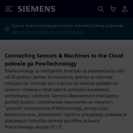
Siemens
Ova se stranica prikazuje pomoću automatiziranog prijevoda.
Umjesto toga, pogledaj na engleskom?
Connecting Sensors & Machines to the Cloud
pokreće ga PowTechnology
PowTechnology su inteligentni stručnjaci za automatizaciju više
od 30 godina i partner Siemensovog rješenja za mjerenje
inteligencije. Pomogli smo kupcima da iskoriste podatke od
senzora i strojeva u oblak kako bi poboljšali pouzdanost,
performanse i održivost. Siemens Measurement Intelligence
portfelj senzora i instrumenata neprimjetno se integrira s
"gotovim" pristupnicima POWTechnology, omogućujući
korisnicima brzo, jednostavno i isplativo prikupljanje podataka te
olakšavajući holistička rješenja specifična za kupca.
PowTechnology okuplja OT i IT.