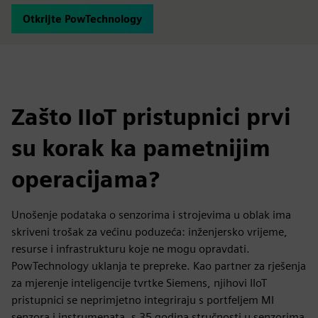
Otkrijte PowTechnology
Zašto IIoT pristupnici prvi
su korak ka pametnijim
operacijama?
Unošenje podataka o senzorima i strojevima u oblak ima
skriveni trošak za većinu poduzeća: inženjersko vrijeme,
resurse i infrastrukturu koje ne mogu opravdati.
PowTechnology uklanja te prepreke. Kao partner za rješenja
za mjerenje inteligencije tvrtke Siemens, njihovi IIoT
pristupnici se neprimjetno integriraju s portfeljem MI
senzora i instrumenata, s 35 godina stručnosti u senzorima