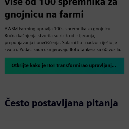
više od 100 spremnika za
gnojnicu na farmi
AWSM Farming upravlja 100+ spremnika za gnojnicu.
Ručna kašnjenja stvorila su rizik od istjecanja,
prepunjavanja i onečišćenja. Solarni IIoT nadzor riješio je
sva tri. Podaci sada usmjeravaju flotu tankera sa 60 vozila.
Otkrijte kako je IIoT transformirao upravljanje spremnikom gnojnice
Često postavljana pitanja