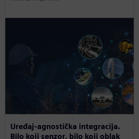
Uređaj-agnostička integracija.
Bilo koji senzor, bilo koji oblak