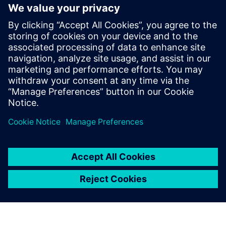
Dodatne informacije i resursi
Brošura hardvera PowTechnology Metron5
PowTechnology MetronView platforma Brochure.pdf
Zajednički prijedlog vrijednosti POWTechnology
Brošura PowTechnology MetroNM Modbus IIoT Gateway
Brošura IIoT za pametnu proizvodnju