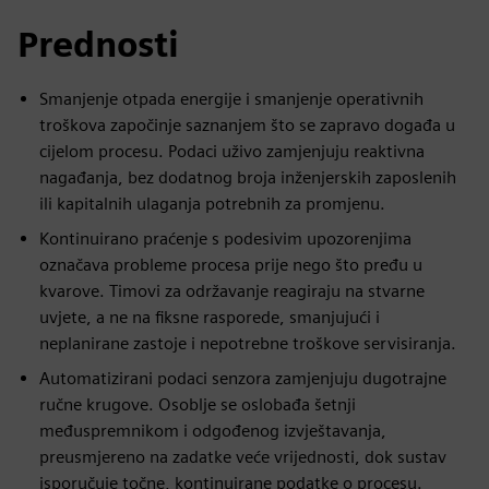
Prednosti
Smanjenje otpada energije i smanjenje operativnih
troškova započinje saznanjem što se zapravo događa u
cijelom procesu. Podaci uživo zamjenjuju reaktivna
nagađanja, bez dodatnog broja inženjerskih zaposlenih
ili kapitalnih ulaganja potrebnih za promjenu.
Kontinuirano praćenje s podesivim upozorenjima
označava probleme procesa prije nego što pređu u
kvarove. Timovi za održavanje reagiraju na stvarne
uvjete, a ne na fiksne rasporede, smanjujući i
neplanirane zastoje i nepotrebne troškove servisiranja.
Automatizirani podaci senzora zamjenjuju dugotrajne
ručne krugove. Osoblje se oslobađa šetnji
međuspremnikom i odgođenog izvještavanja,
preusmjereno na zadatke veće vrijednosti, dok sustav
isporučuje točne, kontinuirane podatke o procesu.