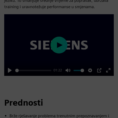
jeziku. To smanjuje srednje vrijeme za popravak, ubrzava
training i uravnotežuje performanse u smjenama.
Play
01:22
Play
Mute
Settings
PIP
Enter
fulls
Prednosti
Brže rješavanje problema trenutnim prepoznavanjem i