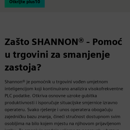
Otkrijte plus10
Zašto SHANNON® - Pomoć
u trgovini za smanjenje
zastoja?
Shannon® je pomoćnik u trgovini vođen umjetnom
inteligencijom koji kontinuirano analizira visokofrekventne
PLC podatke. Otkriva osnovne uzroke gubitka
produktivnosti i isporučuje situacijske smjernice izravno
operateru. Svako rješenje i unos operatera obogaćuju
zajedničku bazu znanja, čineći stručnost dostupnom svim
osobljima na bilo kojem mjestu na njihovom prijavljenom