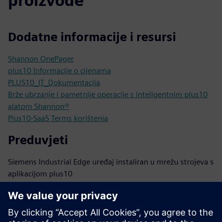
proizvode
Dodatne informacije i resursi
Shannon OnePager
plus10 Informacije o cijenama
PLUS10_IT_Dokumentacija
Brže ubrzanje i pametnije operacije s inteligentnim plus10
alatom Shannon®
Plus10-SaaS Terms korištenja
Preduvjeti
Siemens Industrial Edge uređaj instaliran u mrežu strojeva s
aplikacijom plus10
Povezivanje: šifrirani odlazni promet na pozadinu oblaka
putem HTTPS-a
PLC-ovi: obitelj S7-1200/1500 ili drugi PLC-ovi s ugrađenim
performansnim OPC UA poslužiteljem