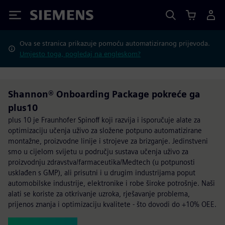
Siemens
Ova se stranica prikazuje pomoću automatiziranog prijevoda.
Umjesto toga, pogledaj na engleskom?
Shannon® Onboarding Package pokreće ga
plus10
plus 10 je Fraunhofer Spinoff koji razvija i isporučuje alate za
optimizaciju učenja uživo za složene potpuno automatizirane
montažne, proizvodne linije i strojeve za brizganje. Jedinstveni
smo u cijelom svijetu u području sustava učenja uživo za
proizvodnju zdravstva/farmaceutika/Medtech (u potpunosti
usklađen s GMP), ali prisutni i u drugim industrijama poput
automobilske industrije, elektronike i robe široke potrošnje. Naši
alati se koriste za otkrivanje uzroka, rješavanje problema,
prijenos znanja i optimizaciju kvalitete - što dovodi do +10% OEE.