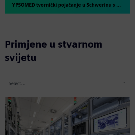
YPSOMED tvornički pojačanje u Schwerinu s plus10 Shannon®
Primjene u stvarnom
svijetu
Select...