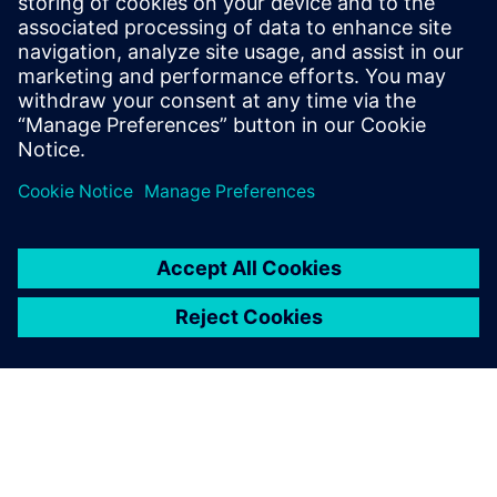
TIA V19 ili noviji
TIA PLC Alarmi koji se koriste za podizanje HMI događaja
Ostali slučajevi trebaju pojašnjenje uz tehničku podršku
plus10: interested@plus10.de